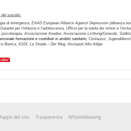
del suicidio:
ologia di emergenza, EAAD European Alliance Against Depression (alleanza euro
nte per l’infanzia e l’adolescenza, Ufficio per la tutela dei minori e l’inclu
 e psicoterapia, Associazione Ariadne, Associazione Lichtung/Girasole, Südtiro
personale formazione e contributi in ambito sanitario
, Centaurus, Jugenddienst 
oce Bianca, ASDI, La Strada – Der Weg, Assisport Alto Adige.
cidio"
appa del sito
Trasparenza
Whistleblowing