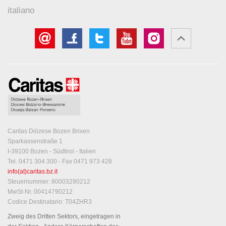
italiano
Caritas Diözese Bozen Brixen
Sparkassenstraße 1
I-39100 Bozen - Südtirol - Italien
Tel. 0471 304 300 - Fax 0471 973 428
info(at)caritas.bz.it
Steuernummer: 80003290212
MwSt-Nr. 00414790212
Codice Destinatario: T04ZHR3
Zweig des Dritten Sektors, eingetragen in