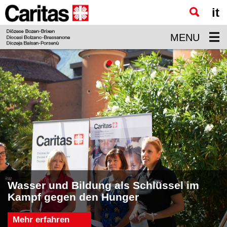
it
Zum
Hauptinhalt
MENU
springen
Wasser und Bildung als Schlüssel im
Kampf gegen den Hunger
Freiwilliger Sozialdienst
Mehr erfahren
Mehr erfahren