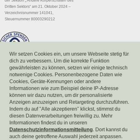
der Sektion „ Andere Körperschaften des
Dritten Sektors“ am 21. Oktober 2024 –
Verzeichnisnummer 141041,
Steuernummer 80003290212
Wir setzen Cookies ein, um unsere Webseite stetig für
dich zu verbessern. Um die korrekte Funktion
gewährleisten zu können, setzen wir einige technisch
notwenige Cookies. Personenbezogene Daten wie
Cookies, Geräte-Kennungen oder andere
Informationen wie zum Beispiel deine IP-Adresse
können wir dazu nutzen, um dir personalisierte
Spendenkonto Südtiroler Sparkasse
IBAN: IT17X0604511601000000110801
Anzeigen anzuzeigen und Retargeting durchzuführen.
BIC: CRBZIT2B001
Indem du auf "Alle akzeptieren" klickst, stimmst du
diesen Datenverarbeitungen freiwillig zu. Mehr
Spendenkonto Intesa Sanpaolo
Informationen findest du in unseren
IBAN: IT18B0306911619000006000065
Datenschutzinformationsmitteilung
. Dort kannst du
BIC: BCITITMM
auch deine getroffene Auswahl jederzeit anpassen.