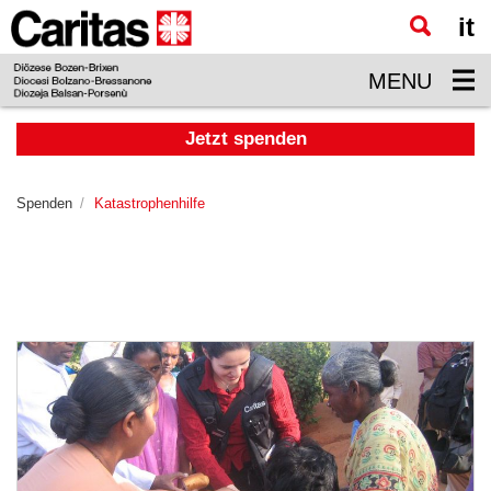
it
Zum
Hauptinhalt
MENU
springen
Jetzt spenden
Spenden
Katastrophenhilfe