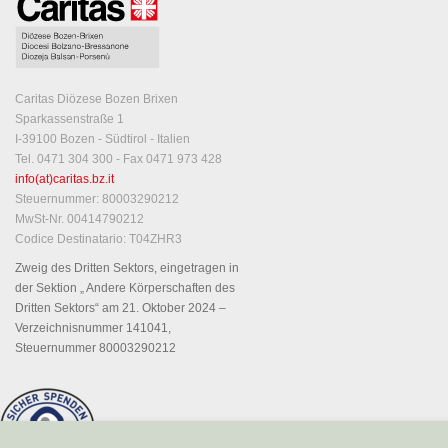
Caritas Diözese Bozen Brixen
Sparkassenstraße 1
I-39100 Bozen - Südtirol - Italien
Tel. 0471 304 300 - Fax 0471 973 428
info(at)caritas.bz.it
Steuernummer: 80003290212
MwSt-Nr. 00414790212
Codice Destinatario: T04ZHR3
Zweig des Dritten Sektors, eingetragen in
der Sektion „ Andere Körperschaften des
Dritten Sektors“ am 21. Oktober 2024 –
Verzeichnisnummer 141041,
Steuernummer 80003290212