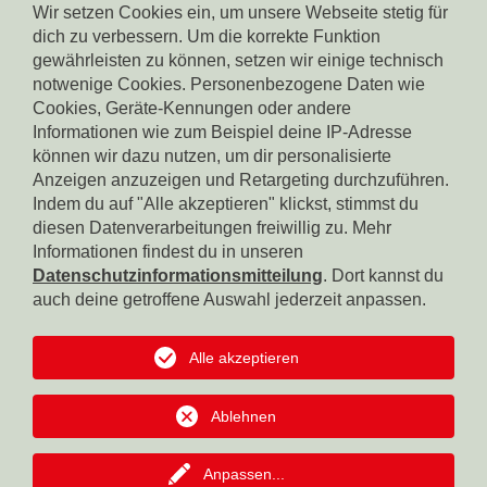
Wir setzen Cookies ein, um unsere Webseite stetig für
dich zu verbessern. Um die korrekte Funktion
gewährleisten zu können, setzen wir einige technisch
notwenige Cookies. Personenbezogene Daten wie
Cookies, Geräte-Kennungen oder andere
Informationen wie zum Beispiel deine IP-Adresse
können wir dazu nutzen, um dir personalisierte
Spendenkonto Südtiroler Sparkasse
IBAN: IT17X0604511601000000110801
Anzeigen anzuzeigen und Retargeting durchzuführen.
BIC: CRBZIT2B001
Indem du auf "Alle akzeptieren" klickst, stimmst du
diesen Datenverarbeitungen freiwillig zu. Mehr
Spendenkonto Intesa Sanpaolo
Informationen findest du in unseren
IBAN: IT18B0306911619000006000065
Datenschutzinformationsmitteilung
. Dort kannst du
BIC: BCITITMM
auch deine getroffene Auswahl jederzeit anpassen.
Spendenkonto Raiffeisen Landesbank
IBAN: IT42F0349311600000300200018
Alle akzeptieren
BIC: RZSBIT2B
Ablehnen
Spendenkonto Südtiroler Volksbank
IBAN: IT12R0585611601050571000032
BIC: BPAAIT2B050
Anpassen
...