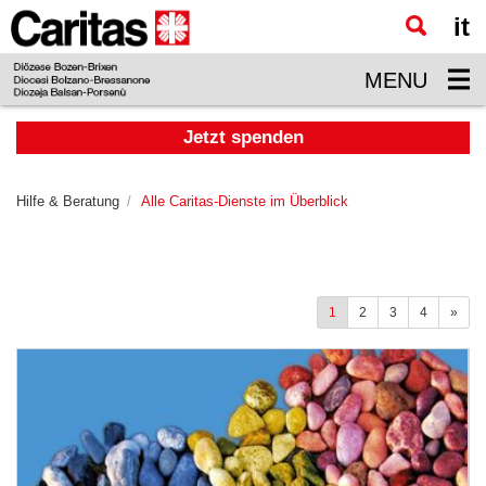
it
Zum
Hauptinhalt
MENU
springen
Jetzt spenden
Hilfe & Beratung
Alle Caritas-Dienste im Überblick
1
2
3
4
»