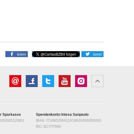
teilen
tweet
er Sparkasse
Spendenkonto Intesa Sanpaolo
1000000110801
IBAN: IT18B0306911619000006000065
BIC: BCITITMM