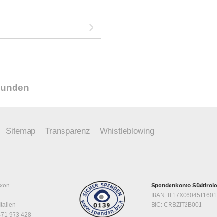
Artikel
lesen
reunden
Sitemap
Transparenz
Whistleblowing
ixen
Spendenkonto Südtirol
IBAN: IT17X060451160
Italien
BIC: CRBZIT2B001
0471 973 428