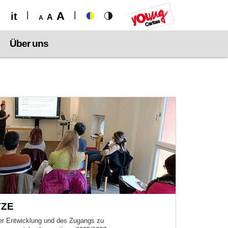
A
it
A
A
Über uns
TZE
r Entwicklung und des Zugangs zu