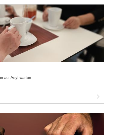
en auf Asyl warten
Artikel
lesen