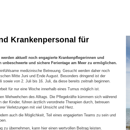
end Krankenpersonal für
rle werden aktuell noch engagierte Krankenpflegerinnen und
rn unbeschwerte und sichere Ferientage am Meer zu ermöglichen.
 einfühlsame medizinische Betreuung. Gesucht werden daher noch
wischen Mitte Juni und Ende August. Besonders dringend ist der
i sowie von 2. Juli bis 16. Juli, da diese bereits zeitnah beginnen.
rbeit für nur eine Woche innerhalb eines Turnus möglich ist.
leinen Wehwehchen des Alltags. Die Pflegekräfte kümmern sich während
n der Kinder, führen ärztlich verordnete Therapien durch, betreuen
rer Verletzungen mit viel Umsicht und Herz.
sondern auch die Möglichkeit, Teil eines engagierten Teams zu sein und
ben.
g zu übernehmen, kann hier einen wertvollen Beitrag leisten.