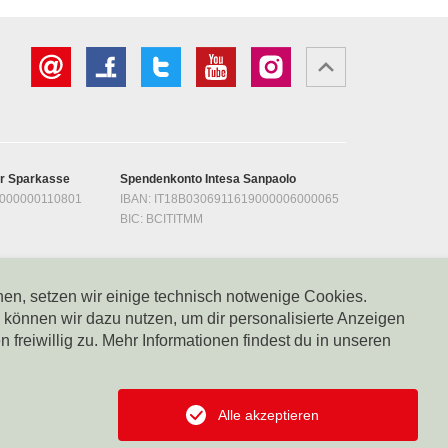
er Sparkasse
Spendenkonto Intesa Sanpaolo
1000000110801
IBAN: IT18B0306911619000006000065
BIC: BCITITMM
en Landesbank
Spendenkonto Südtiroler Volksbank
0000300200018
IBAN: IT12R0585611601050571000032
nen, setzen wir einige technisch notwenige Cookies.
BIC: BPAAIT2B050
önnen wir dazu nutzen, um dir personalisierte Anzeigen
freiwillig zu. Mehr Informationen findest du in unseren
Alle akzeptieren