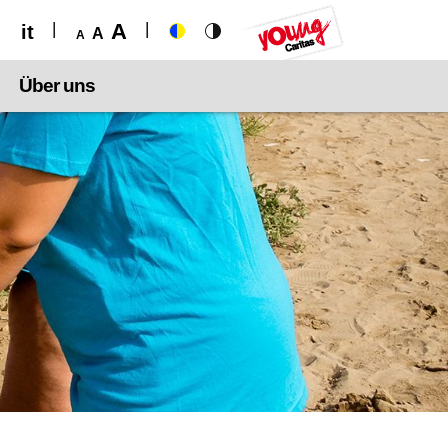
A
it
A
A
Über uns