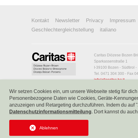
Kontakt
Newsletter
Privacy
Impressum
Geschlechtergleichstellung
italiano
Caritas Diözese Bozen Br
Sparkassenstraße 1
I-39100 Bozen - Südtirol - 
Tel. 0471 304 300 - Fax 
info(at)caritas.bz.it
Steuernummer: 8000329
Wir setzen Cookies ein, um unsere Webseite stetig für dic
MwSt-Nr. 00414790212
Personenbezogene Daten wie Cookies, Geräte-Kennungen od
Codice Destinatario: T0
anzuzeigen und Retargeting durchzuführen. Indem du auf "Al
Zweig des Dritten Sektors,
Datenschutzinformationsmitteilung
. Dort kannst du auc
der Sektion „ Andere Körp
Dritten Sektors“ am 21. O
Verzeichnisnummer 1410
Ablehnen
Steuernummer 80003290