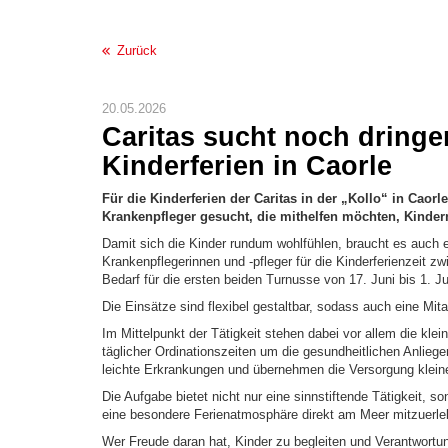
Zurück
20.05.2026
Caritas sucht noch dring
Kinderferien in Caorle
Für die Kinderferien der Caritas in der „Kollo“ in Cao
Krankenpfleger gesucht, die mithelfen möchten, Kinde
Damit sich die Kinder rundum wohlfühlen, braucht es auch
Krankenpflegerinnen und -pfleger für die Kinderferienzeit z
Bedarf für die ersten beiden Turnusse von 17. Juni bis 1. Jul
Die Einsätze sind flexibel gestaltbar, sodass auch eine Mita
Im Mittelpunkt der Tätigkeit stehen dabei vor allem die k
täglicher Ordinationszeiten um die gesundheitlichen Anliege
leichte Erkrankungen und übernehmen die Versorgung kleine
Die Aufgabe bietet nicht nur eine sinnstiftende Tätigkeit, 
eine besondere Ferienatmosphäre direkt am Meer mitzuerle
Wer Freude daran hat, Kinder zu begleiten und Verantwortun