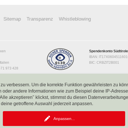
Sitemap
Transparenz
Whistleblowing
ixen
Spendenkonto Südtirol
IBAN: IT17X060451160
Italien
BIC: CRBZIT2B001
0471 973 428
Spendenkonto Raiffeis
0212
IBAN: IT42F034931160
h zu verbessern. Um die korrekte Funktion gewährleisten zu kön
BIC: RZSBIT2B
er andere Informationen wie zum Beispiel deine IP-Adresse k
4ZHR3
le akzeptieren" klickst, stimmst du diesen Datenverarbeitungen 
 eingetragen in
h deine getroffene Auswahl jederzeit anpassen.
erschaften des
ktober 2024 –
41,
Anpassen
...
212