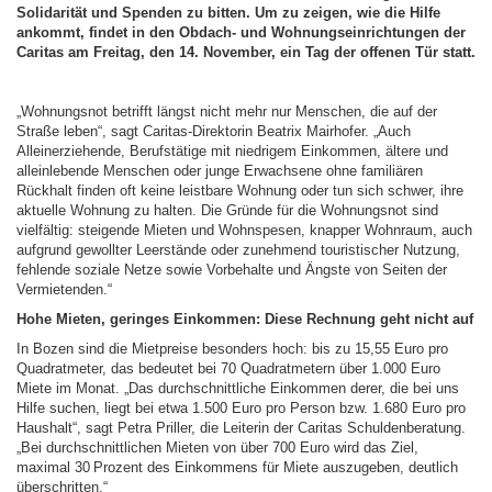
Solidarität und Spenden zu bitten. Um zu zeigen, wie die Hilfe
ankommt, findet in den Obdach- und Wohnungseinrichtungen der
Caritas am Freitag, den 14. November, ein Tag der offenen Tür statt.
„Wohnungsnot betrifft längst nicht mehr nur Menschen, die auf der
Straße leben“, sagt Caritas-Direktorin Beatrix Mairhofer. „Auch
Alleinerziehende, Berufstätige mit niedrigem Einkommen, ältere und
alleinlebende Menschen oder junge Erwachsene ohne familiären
Rückhalt finden oft keine leistbare Wohnung oder tun sich schwer, ihre
aktuelle Wohnung zu halten. Die Gründe für die Wohnungsnot sind
vielfältig: steigende Mieten und Wohnspesen, knapper Wohnraum, auch
aufgrund gewollter Leerstände oder zunehmend touristischer Nutzung,
fehlende soziale Netze sowie Vorbehalte und Ängste von Seiten der
Vermietenden.“
Hohe Mieten, geringes Einkommen: Diese Rechnung geht nicht auf
In Bozen sind die Mietpreise besonders hoch: bis zu 15,55 Euro pro
Quadratmeter, das bedeutet bei 70 Quadratmetern über 1.000 Euro
Miete im Monat. „Das durchschnittliche Einkommen derer, die bei uns
Hilfe suchen, liegt bei etwa 1.500 Euro pro Person bzw. 1.680 Euro pro
Haushalt“, sagt Petra Priller, die Leiterin der Caritas Schuldenberatung.
„Bei durchschnittlichen Mieten von über 700 Euro wird das Ziel,
maximal 30 Prozent des Einkommens für Miete auszugeben, deutlich
überschritten.“