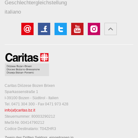
Geschlechtergleichstellung
italiano
Caritas Diözese Bozen Brixen
Sparkassenstraße 1
I-39100 Bozen - Südtirol - Italien
Tel. 0471 304 300 - Fax 0471 973 428
info(at)caritas.bz.it
Steuernummer: 80003290212
MwSt-Nr. 00414790212
Codice Destinatario: T04ZHR3
Zweig des Dritten Sektors, eingetragen in