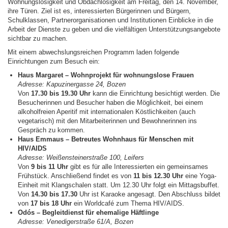
Wohnungslosigkeit und Obdachlosigkeit am Freitag, den 14. November,
ihre Türen. Ziel ist es, interessierten Bürgerinnen und Bürgern,
Schulklassen, Partnerorganisationen und Institutionen Einblicke in die
Arbeit der Dienste zu geben und die vielfältigen Unterstützungsangebote
sichtbar zu machen.
Mit einem abwechslungsreichen Programm laden folgende
Einrichtungen zum Besuch ein:
Haus Margaret – Wohnprojekt für wohnungslose Frauen
Adresse: Kapuzinergasse 24, Bozen
Von
17.30 bis 19.30 Uhr
kann die Einrichtung besichtigt werden. Die
Besucherinnen und Besucher haben die Möglichkeit, bei einem
alkoholfreien Aperitif mit internationalen Köstlichkeiten (auch
vegetarisch) mit den Mitarbeiterinnen und Bewohnerinnen ins
Gespräch zu kommen.
Haus Emmaus – Betreutes Wohnhaus für Menschen mit
HIV/AIDS
Adresse: Weißensteinerstraße 100, Leifers
Von
9 bis 11 Uhr
gibt es für alle Interessierten ein gemeinsames
Frühstück. Anschließend findet es von
11 bis 12.30 Uhr
eine Yoga-
Einheit mit Klangschalen statt. Um 12.30 Uhr folgt ein Mittagsbuffet.
Von
14.30 bis 17.30
Uhr ist Karaoke angesagt. Den Abschluss bildet
von
17 bis 18 Uhr
ein Worldcafé zum Thema HIV/AIDS.
Odós – Begleitdienst für ehemalige Häftlinge
Adresse: Venedigerstraße 61/A, Bozen