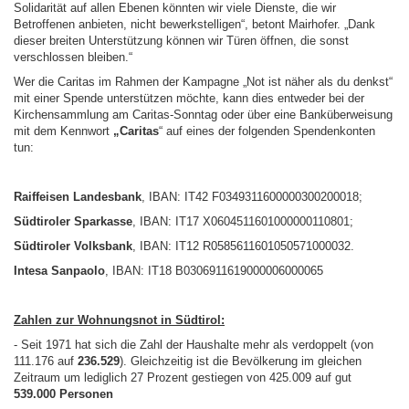
Solidarität auf allen Ebenen könnten wir viele Dienste, die wir
Betroffenen anbieten, nicht bewerkstelligen“, betont Mairhofer. „Dank
dieser breiten Unterstützung können wir Türen öffnen, die sonst
verschlossen bleiben.“
Wer die Caritas im Rahmen der Kampagne „Not ist näher als du denkst“
mit einer Spende unterstützen möchte, kann dies entweder bei der
Kirchensammlung am Caritas-Sonntag oder über eine Banküberweisung
mit dem Kennwort
„Caritas
“ auf eines der folgenden Spendenkonten
tun:
Raiffeisen Landesbank
, IBAN: IT42 F0349311600000300200018;
Südtiroler Sparkasse
, IBAN: IT17 X0604511601000000110801;
Südtiroler Volksbank
, IBAN: IT12 R0585611601050571000032.
Intesa Sanpaolo
, IBAN: IT18 B0306911619000006000065
Zahlen zur Wohnungsnot in Südtirol:
- Seit 1971 hat sich die Zahl der Haushalte mehr als verdoppelt (von
111.176 auf
236.529
). Gleichzeitig ist die Bevölkerung im gleichen
Zeitraum um lediglich 27 Prozent gestiegen von 425.009 auf gut
539.000 Personen