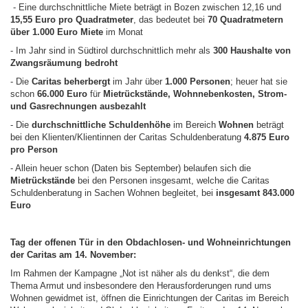
- Eine durchschnittliche Miete beträgt in Bozen zwischen 12,16 und
15,55 Euro pro Quadratmeter
, das bedeutet bei
70 Quadratmetern
über 1.000 Euro Miete
im Monat
- Im Jahr sind in Südtirol durchschnittlich mehr als
300 Haushalte von
Zwangsräumung bedroht
- Die
Caritas beherbergt
im Jahr über
1.000 Personen
; heuer hat sie
schon
66.000 Euro
für
Mietrückstände, Wohnnebenkosten, Strom-
und Gasrechnungen ausbezahlt
- Die
durchschnittliche Schuldenhöhe
im Bereich
Wohnen
beträgt
bei den Klienten/Klientinnen der Caritas Schuldenberatung
4.875 Euro
pro Person
- Allein heuer schon (Daten bis September) belaufen sich die
Mietrückstände
bei den Personen insgesamt, welche die Caritas
Schuldenberatung in Sachen Wohnen begleitet, bei
insgesamt 843.000
Euro
Tag der offenen Tür in den Obdachlosen- und Wohneinrichtungen
der Caritas am 14. November:
Im Rahmen der Kampagne „Not ist näher als du denkst“, die dem
Thema Armut und insbesondere den Herausforderungen rund ums
Wohnen gewidmet ist, öffnen die Einrichtungen der Caritas im Bereich