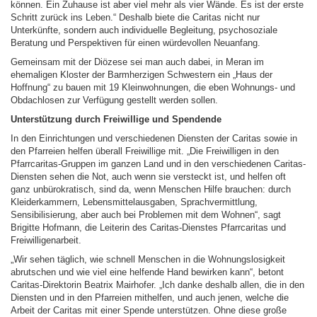
können. Ein Zuhause ist aber viel mehr als vier Wände. Es ist der erste
Schritt zurück ins Leben.“ Deshalb biete die Caritas nicht nur
Unterkünfte, sondern auch individuelle Begleitung, psychosoziale
Beratung und Perspektiven für einen würdevollen Neuanfang.
Gemeinsam mit der Diözese sei man auch dabei, in Meran im
ehemaligen Kloster der Barmherzigen Schwestern ein „Haus der
Hoffnung“ zu bauen mit 19 Kleinwohnungen, die eben Wohnungs- und
Obdachlosen zur Verfügung gestellt werden sollen.
Unterstützung durch Freiwillige und Spendende
In den Einrichtungen und verschiedenen Diensten der Caritas sowie in
den Pfarreien helfen überall Freiwillige mit. „Die Freiwilligen in den
Pfarrcaritas-Gruppen im ganzen Land und in den verschiedenen Caritas-
Diensten sehen die Not, auch wenn sie versteckt ist, und helfen oft
ganz unbürokratisch, sind da, wenn Menschen Hilfe brauchen: durch
Kleiderkammern, Lebensmittelausgaben, Sprachvermittlung,
Sensibilisierung, aber auch bei Problemen mit dem Wohnen“, sagt
Brigitte Hofmann, die Leiterin des Caritas-Dienstes Pfarrcaritas und
Freiwilligenarbeit.
„Wir sehen täglich, wie schnell Menschen in die Wohnungslosigkeit
abrutschen und wie viel eine helfende Hand bewirken kann“, betont
Caritas-Direktorin Beatrix Mairhofer. „Ich danke deshalb allen, die in den
Diensten und in den Pfarreien mithelfen, und auch jenen, welche die
Arbeit der Caritas mit einer Spende unterstützen. Ohne diese große