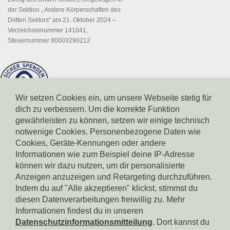
der Sektion „ Andere Körperschaften des
Dritten Sektors“ am 21. Oktober 2024 –
Verzeichnisnummer 141041,
Steuernummer 80003290212
Wir setzen Cookies ein, um unsere Webseite stetig für
dich zu verbessern. Um die korrekte Funktion
gewährleisten zu können, setzen wir einige technisch
notwenige Cookies. Personenbezogene Daten wie
Cookies, Geräte-Kennungen oder andere
Informationen wie zum Beispiel deine IP-Adresse
können wir dazu nutzen, um dir personalisierte
Spendenkonto Südtiroler Sparkasse
IBAN: IT17X0604511601000000110801
Anzeigen anzuzeigen und Retargeting durchzuführen.
BIC: CRBZIT2B001
Indem du auf "Alle akzeptieren" klickst, stimmst du
diesen Datenverarbeitungen freiwillig zu. Mehr
Spendenkonto Intesa Sanpaolo
Informationen findest du in unseren
IBAN: IT18B0306911619000006000065
Datenschutzinformationsmitteilung
. Dort kannst du
BIC: BCITITMM