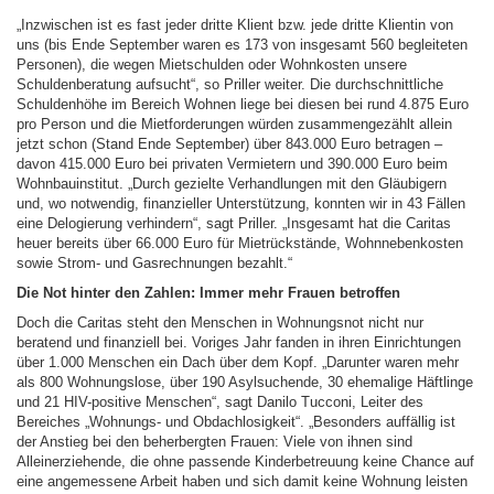
„Inzwischen ist es fast jeder dritte Klient bzw. jede dritte Klientin von
uns (bis Ende September waren es 173 von insgesamt 560 begleiteten
Personen), die wegen Mietschulden oder Wohnkosten unsere
Schuldenberatung aufsucht“, so Priller weiter. Die durchschnittliche
Schuldenhöhe im Bereich Wohnen liege bei diesen bei rund 4.875 Euro
pro Person und die Mietforderungen würden zusammengezählt allein
jetzt schon (Stand Ende September) über 843.000 Euro betragen –
davon 415.000 Euro bei privaten Vermietern und 390.000 Euro beim
Wohnbauinstitut. „Durch gezielte Verhandlungen mit den Gläubigern
und, wo notwendig, finanzieller Unterstützung, konnten wir in 43 Fällen
eine Delogierung verhindern“, sagt Priller. „Insgesamt hat die Caritas
heuer bereits über 66.000 Euro für Mietrückstände, Wohnnebenkosten
sowie Strom- und Gasrechnungen bezahlt.“
Die Not hinter den Zahlen: Immer mehr Frauen betroffen
Doch die Caritas steht den Menschen in Wohnungsnot nicht nur
beratend und finanziell bei. Voriges Jahr fanden in ihren Einrichtungen
über 1.000 Menschen ein Dach über dem Kopf. „Darunter waren mehr
als 800 Wohnungslose, über 190 Asylsuchende, 30 ehemalige Häftlinge
und 21 HIV-positive Menschen“, sagt Danilo Tucconi, Leiter des
Bereiches „Wohnungs- und Obdachlosigkeit“. „Besonders auffällig ist
der Anstieg bei den beherbergten Frauen: Viele von ihnen sind
Alleinerziehende, die ohne passende Kinderbetreuung keine Chance auf
eine angemessene Arbeit haben und sich damit keine Wohnung leisten