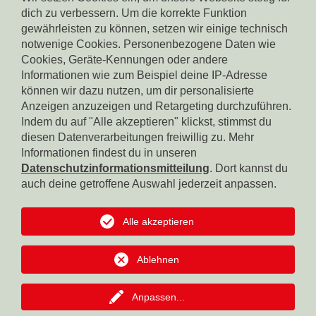
dich zu verbessern. Um die korrekte Funktion
gewährleisten zu können, setzen wir einige technisch
notwenige Cookies. Personenbezogene Daten wie
Cookies, Geräte-Kennungen oder andere
Informationen wie zum Beispiel deine IP-Adresse
können wir dazu nutzen, um dir personalisierte
Spendenkonto Südtiroler Sparkasse
IBAN: IT17X0604511601000000110801
Anzeigen anzuzeigen und Retargeting durchzuführen.
BIC: CRBZIT2B001
Indem du auf "Alle akzeptieren" klickst, stimmst du
diesen Datenverarbeitungen freiwillig zu. Mehr
Spendenkonto Intesa Sanpaolo
Informationen findest du in unseren
IBAN: IT18B0306911619000006000065
Datenschutzinformationsmitteilung
. Dort kannst du
BIC: BCITITMM
auch deine getroffene Auswahl jederzeit anpassen.
Spendenkonto Raiffeisen Landesbank
IBAN: IT42F0349311600000300200018
Alle akzeptieren
BIC: RZSBIT2B
Ablehnen
Spendenkonto Südtiroler Volksbank
IBAN: IT12R0585611601050571000032
BIC: BPAAIT2B050
Anpassen
...