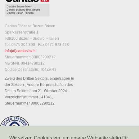
Caritas Diözese Bozen Brixen
Sparkassenstraße 1
I-39100 Bozen - Südtirol - Italien
Tel. 0471 304 300 - Fax 0471 973 428
info(at)caritas.bz.it
Steuernummer: 80003290212
MwSt-Nr. 00414790212
Codice Destinatario: T04ZHR3
Zweig des Dritten Sektors, eingetragen in
der Sektion „ Andere Körperschaften des
Dritten Sektors“ am 21. Oktober 2024 –
Verzeichnisnummer 141041,
Steuernummer 80003290212
Wir setzen Cookies ein, um unsere Webseite stetig für