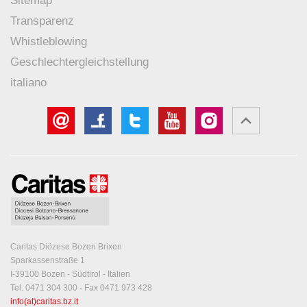
Sitemap
Transparenz
Whistleblowing
Geschlechtergleichstellung
italiano
Caritas Diözese Bozen Brixen
Sparkassenstraße 1
I-39100 Bozen - Südtirol - Italien
Tel. 0471 304 300 - Fax 0471 973 428
info(at)caritas.bz.it