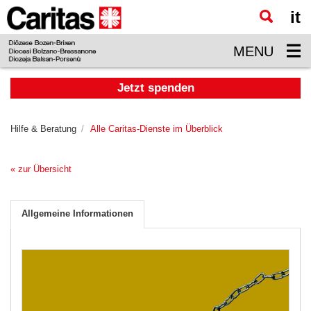
it
Zum
Hauptinhalt
MENU
springen
Jetzt spenden
Hilfe & Beratung
Alle Caritas-Dienste im Überblick
« zur Übersicht
Allgemeine Informationen