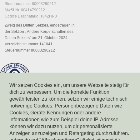
Steuernummer: 80003290212
MwSt-Nr. 00414790212
Codice Destinatario: T04ZHR3
Zweig des Dritten Sektors, eingetragen in
der Sektion „ Andere Körperschaften des
Dritten Sektors“ am 21. Oktober 2024 –
Verzeichnisnummer 141041,
Steuernummer 80003290212
Wir setzen Cookies ein, um unsere Webseite stetig für
dich zu verbessern. Um die korrekte Funktion
gewährleisten zu können, setzen wir einige technisch
notwenige Cookies. Personenbezogene Daten wie
Cookies, Geräte-Kennungen oder andere
Informationen wie zum Beispiel deine IP-Adresse
können wir dazu nutzen, um dir personalisierte
Spendenkonto Südtiroler Sparkasse
IBAN: IT17X0604511601000000110801
Anzeigen anzuzeigen und Retargeting durchzuführen.
BIC: CRBZIT2B001