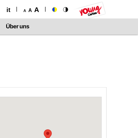
A
it
A
A
Über uns