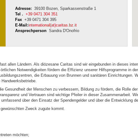
Adresse:
39100 Bozen, Sparkassenstraße 1
Tel .
+39 0471 304 351
Fax
+39 0471 304 395
E-Mail:
international(at)caritas.bz.it
Ansprechperson
Sandra D'Onofrio
 fast allen Ländern. Als diözesane Caritas sind wir eingebunden in dieses int
örtlichen Notwendigkeiten fördern die Effizienz unserer Hilfsprogramme in d
Ausbildungszentren, die Erbauung von Brunnen und sanitären Einrichtungen.
te Handwerksbetriebe.
n, die Gesundheit der Menschen zu verbessern, Bildung zu fördern, die Rolle d
Transparenz und Vertrauen sind wichtige Pfeiler in dieser Zusammenarbeit. W
 umfassend über den Einsatz der Spendengelder und über die Entwicklung der
en gewünschten Zweck zugute kommt.
ntreten möchten;