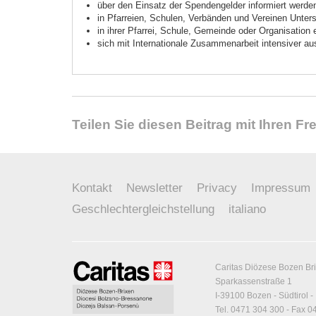
über den Einsatz der Spendengelder informiert werden
in Pfarreien, Schulen, Verbänden und Vereinen Unter
in ihrer Pfarrei, Schule, Gemeinde oder Organisation
sich mit Internationale Zusammenarbeit intensiver a
Teilen Sie diesen Beitrag mit Ihren F
Kontakt
Newsletter
Privacy
Impressum
Geschlechtergleichstellung
italiano
Caritas Diözese Bozen Br
Sparkassenstraße 1
I-39100 Bozen - Südtirol - 
Tel. 0471 304 300 - Fax 