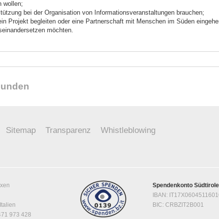
 wollen;
stützung bei der Organisation von Informationsveranstaltungen brauchen;
 ein Projekt begleiten oder eine Partnerschaft mit Menschen im Süden eingehe
useinandersetzen möchten.
reunden
Sitemap
Transparenz
Whistleblowing
ixen
Spendenkonto Südtirol
IBAN: IT17X060451160
Italien
BIC: CRBZIT2B001
0471 973 428