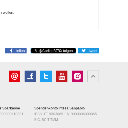
n wollen;
teilen
tweet
er Sparkasse
Spendenkonto Intesa Sanpaolo
1000000110801
IBAN: IT18B0306911619000006000065
BIC: BCITITMM