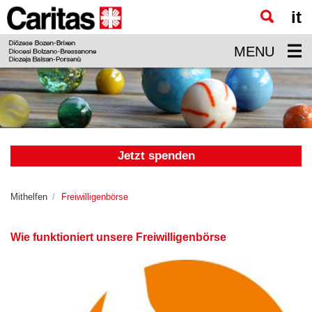
it
Zum
Hauptinhalt
MENU
springen
Jetzt spenden
Mithelfen
Freiwilligenbörse
Wie funktioniert unsere Freiwilligenbörse