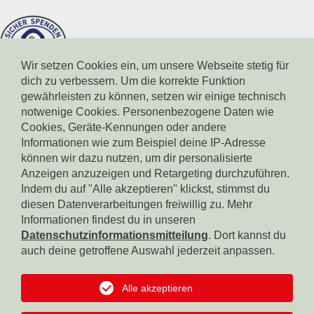
Wir setzen Cookies ein, um unsere Webseite stetig für
dich zu verbessern. Um die korrekte Funktion
gewährleisten zu können, setzen wir einige technisch
notwenige Cookies. Personenbezogene Daten wie
Cookies, Geräte-Kennungen oder andere
Informationen wie zum Beispiel deine IP-Adresse
können wir dazu nutzen, um dir personalisierte
Spendenkonto Südtiroler Sparkasse
IBAN: IT17X0604511601000000110801
Anzeigen anzuzeigen und Retargeting durchzuführen.
BIC: CRBZIT2B001
Indem du auf "Alle akzeptieren" klickst, stimmst du
diesen Datenverarbeitungen freiwillig zu. Mehr
Spendenkonto Intesa Sanpaolo
Informationen findest du in unseren
IBAN: IT18B0306911619000006000065
Datenschutzinformationsmitteilung
. Dort kannst du
BIC: BCITITMM
auch deine getroffene Auswahl jederzeit anpassen.
Spendenkonto Raiffeisen Landesbank
IBAN: IT42F0349311600000300200018
Alle akzeptieren
BIC: RZSBIT2B