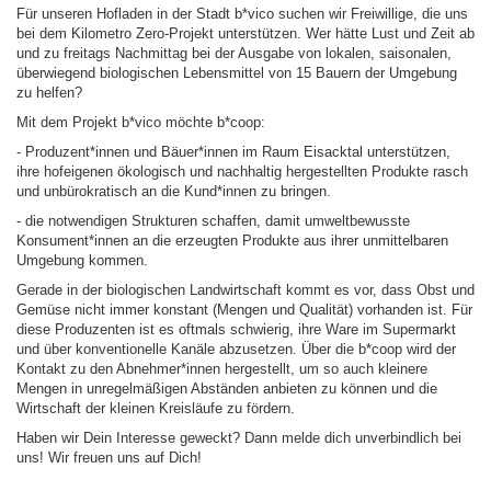
Für unseren Hofladen in der Stadt b*vico suchen wir Freiwillige, die uns
bei dem Kilometro Zero-Projekt unterstützen. Wer hätte Lust und Zeit ab
und zu freitags Nachmittag bei der Ausgabe von lokalen, saisonalen,
überwiegend biologischen Lebensmittel von 15 Bauern der Umgebung
zu helfen?
Mit dem Projekt b*vico möchte b*coop:
- Produzent*innen und Bäuer*innen im Raum Eisacktal unterstützen,
ihre hofeigenen ökologisch und nachhaltig hergestellten Produkte rasch
und unbürokratisch an die Kund*innen zu bringen.
- die notwendigen Strukturen schaffen, damit umweltbewusste
Konsument*innen an die erzeugten Produkte aus ihrer unmittelbaren
Umgebung kommen.
Gerade in der biologischen Landwirtschaft kommt es vor, dass Obst und
Gemüse nicht immer konstant (Mengen und Qualität) vorhanden ist. Für
diese Produzenten ist es oftmals schwierig, ihre Ware im Supermarkt
und über konventionelle Kanäle abzusetzen. Über die b*coop wird der
Kontakt zu den Abnehmer*innen hergestellt, um so auch kleinere
Mengen in unregelmäßigen Abständen anbieten zu können und die
Wirtschaft der kleinen Kreisläufe zu fördern.
Haben wir Dein Interesse geweckt? Dann melde dich unverbindlich bei
uns! Wir freuen uns auf Dich!