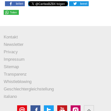
teilen
tweet
Teilen
Kontakt
Newsletter
Privacy
Impressum
Sitemap
Transparenz
Whistleblowing
Geschlechtergleichstellung
italiano