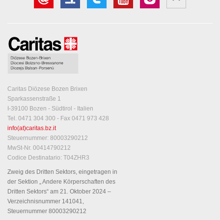
Caritas Diözese Bozen Brixen
Sparkassenstraße 1
I-39100 Bozen - Südtirol - Italien
Tel. 0471 304 300 - Fax 0471 973 428
info(at)caritas.bz.it
Steuernummer: 80003290212
MwSt-Nr. 00414790212
Codice Destinatario: T04ZHR3
Zweig des Dritten Sektors, eingetragen in
der Sektion „ Andere Körperschaften des
Dritten Sektors“ am 21. Oktober 2024 –
Verzeichnisnummer 141041,
Steuernummer 80003290212