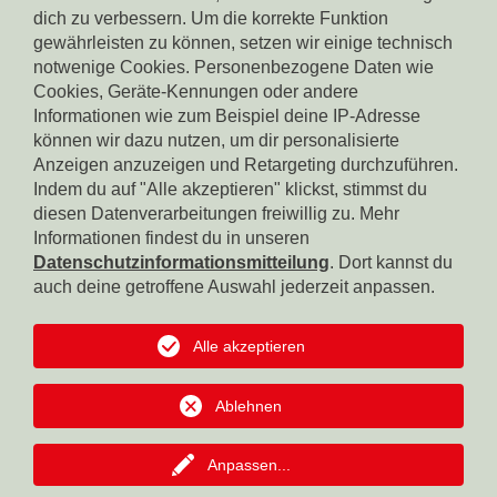
dich zu verbessern. Um die korrekte Funktion
gewährleisten zu können, setzen wir einige technisch
notwenige Cookies. Personenbezogene Daten wie
Cookies, Geräte-Kennungen oder andere
Informationen wie zum Beispiel deine IP-Adresse
können wir dazu nutzen, um dir personalisierte
Spendenkonto Südtiroler Sparkasse
IBAN: IT17X0604511601000000110801
Anzeigen anzuzeigen und Retargeting durchzuführen.
BIC: CRBZIT2B001
Indem du auf "Alle akzeptieren" klickst, stimmst du
diesen Datenverarbeitungen freiwillig zu. Mehr
Spendenkonto Intesa Sanpaolo
Informationen findest du in unseren
IBAN: IT18B0306911619000006000065
Datenschutzinformationsmitteilung
. Dort kannst du
BIC: BCITITMM
auch deine getroffene Auswahl jederzeit anpassen.
Spendenkonto Raiffeisen Landesbank
IBAN: IT42F0349311600000300200018
Alle akzeptieren
BIC: RZSBIT2B
Ablehnen
Spendenkonto Südtiroler Volksbank
IBAN: IT12R0585611601050571000032
BIC: BPAAIT2B050
Anpassen
...