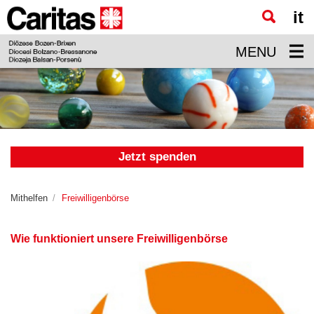
it
Zum
Hauptinhalt
MENU
springen
Jetzt spenden
Mithelfen
Freiwilligenbörse
Wie funktioniert unsere Freiwilligenbörse