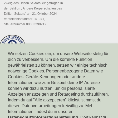
Zweig des Dritten Sektors, eingetragen in
der Sektion „ Andere Körperschaften des
Dritten Sektors“ am 21. Oktober 2024 –
Verzeichnisnummer 141041,
Steuernummer 80003290212
Wir setzen Cookies ein, um unsere Webseite stetig für
dich zu verbessern. Um die korrekte Funktion
gewährleisten zu können, setzen wir einige technisch
notwenige Cookies. Personenbezogene Daten wie
Cookies, Geräte-Kennungen oder andere
Informationen wie zum Beispiel deine IP-Adresse
können wir dazu nutzen, um dir personalisierte
Spendenkonto Südtiroler Sparkasse
IBAN: IT17X0604511601000000110801
Anzeigen anzuzeigen und Retargeting durchzuführen.
BIC: CRBZIT2B001
Indem du auf "Alle akzeptieren" klickst, stimmst du
diesen Datenverarbeitungen freiwillig zu. Mehr
Spendenkonto Intesa Sanpaolo
Informationen findest du in unseren
IBAN: IT18B0306911619000006000065
Datenschutzinformationsmitteilung
. Dort kannst du