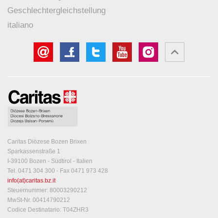
Geschlechtergleichstellung
italiano
Caritas Diözese Bozen Brixen
Sparkassenstraße 1
I-39100 Bozen - Südtirol - Italien
Tel. 0471 304 300 - Fax 0471 973 428
info(at)caritas.bz.it
Steuernummer: 80003290212
MwSt-Nr. 00414790212
Codice Destinatario: T04ZHR3