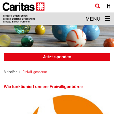
it
Zum
Hauptinhalt
MENU
springen
Jetzt spenden
Mithelfen
Freiwilligenbörse
Wie funktioniert unsere Freiwilligenbörse