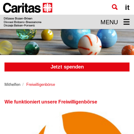
it
Zum
Hauptinhalt
MENU
springen
Jetzt spenden
Mithelfen
Freiwilligenbörse
Wie funktioniert unsere Freiwilligenbörse