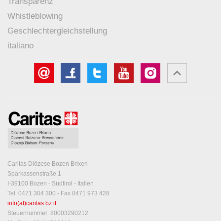
Transparenz
Whistleblowing
Geschlechtergleichstellung
italiano
Caritas Diözese Bozen Brixen
Sparkassenstraße 1
I-39100 Bozen - Südtirol - Italien
Tel. 0471 304 300 - Fax 0471 973 428
info(at)caritas.bz.it
Steuernummer: 80003290212