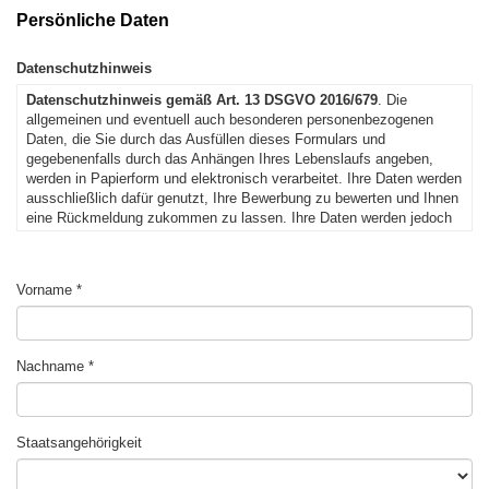
Persönliche Daten
Datenschutzhinweis
Datenschutzhinweis gemäß Art. 13 DSGVO 2016/679
. Die
allgemeinen und eventuell auch besonderen personenbezogenen
Daten, die Sie durch das Ausfüllen dieses Formulars und
gegebenenfalls durch das Anhängen Ihres Lebenslaufs angeben,
werden in Papierform und elektronisch verarbeitet. Ihre Daten werden
ausschließlich dafür genutzt, Ihre Bewerbung zu bewerten und Ihnen
eine Rückmeldung zukommen zu lassen. Ihre Daten werden jedoch
nicht an Dritte übermittelt oder verbreitet. Ausnahmsweise und mit
Ihrer Einwilligung können Ihre Daten an andere
Freiwilligenorganisationen übermittelt werden, die nach Personen mit
Vorname
ähnlichen Voraussetzungen suchen. Der Verantwortliche ist Caritas
Diözese Bozen–Brixen, an die Sie sich wenden können, um Ihre
Rechte geltend zu machen. Zu diesen gehören u. a. das Recht auf
Zugang zu den Daten und das Recht darauf, deren Ergänzung,
Nachname
Berichtigung und Löschung zu verlangen. Für die Kenntnisnahme
des vollständigen Datenschutzhinweises verweisen wir auf den
vollständigen Datenschutzhinweis
.
Staatsangehörigkeit