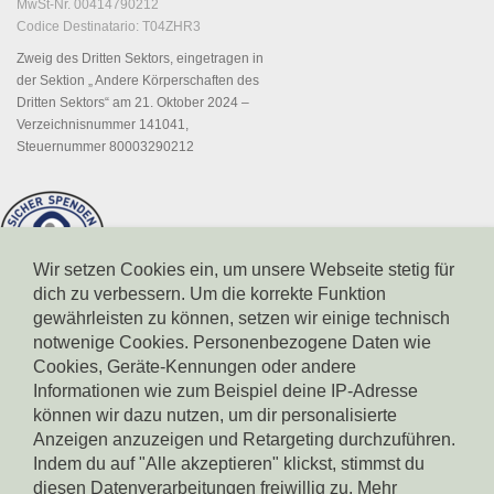
MwSt-Nr. 00414790212
Codice Destinatario: T04ZHR3
Zweig des Dritten Sektors, eingetragen in
der Sektion „ Andere Körperschaften des
Dritten Sektors“ am 21. Oktober 2024 –
Verzeichnisnummer 141041,
Steuernummer 80003290212
Wir setzen Cookies ein, um unsere Webseite stetig für
dich zu verbessern. Um die korrekte Funktion
gewährleisten zu können, setzen wir einige technisch
notwenige Cookies. Personenbezogene Daten wie
Cookies, Geräte-Kennungen oder andere
Informationen wie zum Beispiel deine IP-Adresse
können wir dazu nutzen, um dir personalisierte
Spendenkonto Südtiroler Sparkasse
IBAN: IT17X0604511601000000110801
Anzeigen anzuzeigen und Retargeting durchzuführen.
BIC: CRBZIT2B001
Indem du auf "Alle akzeptieren" klickst, stimmst du
diesen Datenverarbeitungen freiwillig zu. Mehr