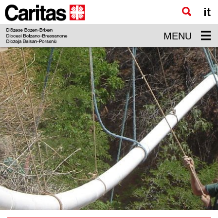
it
Zum
Hauptinhalt
MENU
springen