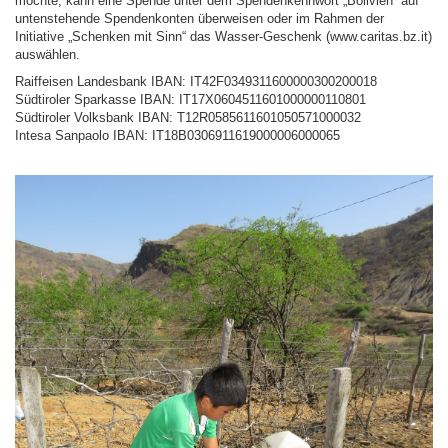
möchte, kann eine Spende unter dem Spendenkennwort „Bolivien“ auf
untenstehende Spendenkonten überweisen oder im Rahmen der
Initiative „Schenken mit Sinn“ das Wasser-Geschenk (www.caritas.bz.it)
auswählen.
Raiffeisen Landesbank IBAN: IT42F0349311600000300200018
Südtiroler Sparkasse IBAN: IT17X0604511601000000110801
Südtiroler Volksbank IBAN: T12R0585611601050571000032
Intesa Sanpaolo IBAN: IT18B0306911619000006000065