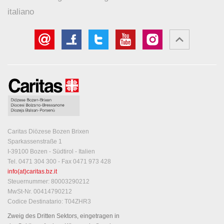
italiano
Caritas Diözese Bozen Brixen
Sparkassenstraße 1
I-39100 Bozen - Südtirol - Italien
Tel. 0471 304 300 - Fax 0471 973 428
info(at)caritas.bz.it
Steuernummer: 80003290212
MwSt-Nr. 00414790212
Codice Destinatario: T04ZHR3
Zweig des Dritten Sektors, eingetragen in