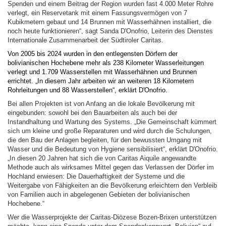
Spenden und einem Beitrag der Region wurden fast 4.000 Meter Rohre
verlegt, ein Reservetank mit einem Fassungsvermögen von 7
Kubikmetern gebaut und 14 Brunnen mit Wasserhähnen installiert, die
noch heute funktionieren“, sagt Sanda D'Onofrio, Leiterin des Dienstes
Internationale Zusammenarbeit der Südtiroler Caritas.
Von 2005 bis 2024 wurden in den entlegensten Dörfern der
bolivianischen Hochebene mehr als 238 Kilometer Wasserleitungen
verlegt und 1.709 Wasserstellen mit Wasserhähnen und Brunnen
errichtet. „In diesem Jahr arbeiten wir an weiteren 18 Kilometern
Rohrleitungen und 88 Wasserstellen“, erklärt D'Onofrio.
Bei allen Projekten ist von Anfang an die lokale Bevölkerung mit
eingebunden: sowohl bei den Bauarbeiten als auch bei der
Instandhaltung und Wartung des Systems. „Die Gemeinschaft kümmert
sich um kleine und große Reparaturen und wird durch die Schulungen,
die den Bau der Anlagen begleiten, für den bewussten Umgang mit
Wasser und die Bedeutung von Hygiene sensibilisiert“, erklärt D'Onofrio.
„In diesen 20 Jahren hat sich die von Caritas Aiquile angewandte
Methode auch als wirksames Mittel gegen das Verlassen der Dörfer im
Hochland erwiesen: Die Dauerhaftigkeit der Systeme und die
Weitergabe von Fähigkeiten an die Bevölkerung erleichtern den Verbleib
von Familien auch in abgelegenen Gebieten der bolivianischen
Hochebene.“
Wer die Wasserprojekte der Caritas-Diözese Bozen-Brixen unterstützen