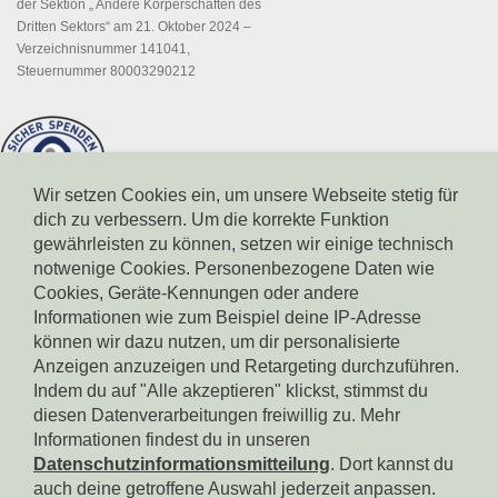
der Sektion „ Andere Körperschaften des
Dritten Sektors“ am 21. Oktober 2024 –
Verzeichnisnummer 141041,
Steuernummer 80003290212
Wir setzen Cookies ein, um unsere Webseite stetig für
dich zu verbessern. Um die korrekte Funktion
gewährleisten zu können, setzen wir einige technisch
notwenige Cookies. Personenbezogene Daten wie
Cookies, Geräte-Kennungen oder andere
Informationen wie zum Beispiel deine IP-Adresse
können wir dazu nutzen, um dir personalisierte
Spendenkonto Südtiroler Sparkasse
Anzeigen anzuzeigen und Retargeting durchzuführen.
IBAN: IT17X0604511601000000110801
BIC: CRBZIT2B001
Indem du auf "Alle akzeptieren" klickst, stimmst du
diesen Datenverarbeitungen freiwillig zu. Mehr
Spendenkonto Intesa Sanpaolo
Informationen findest du in unseren
IBAN: IT18B0306911619000006000065
Datenschutzinformationsmitteilung
. Dort kannst du
BIC: BCITITMM
auch deine getroffene Auswahl jederzeit anpassen.