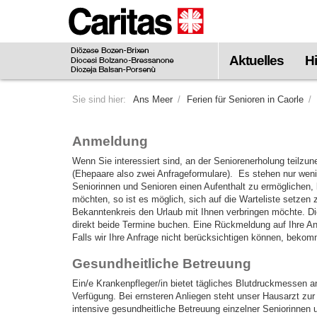
Zum
Hauptinhalt
springen
Aktuelles
Hi
Sie sind hier:
Ans Meer
Ferien für Senioren in Caorle
Anmeldung
Wenn Sie interessiert sind, an der Seniorenerholung teilzun
(Ehepaare also zwei Anfrageformulare). Es stehen nur we
Seniorinnen und Senioren einen Aufenthalt zu ermöglichen
möchten, so ist es möglich, sich auf die Warteliste setze
Bekanntenkreis den Urlaub mit Ihnen verbringen möchte. Di
direkt beide Termine buchen. Eine Rückmeldung auf Ihre An
Falls wir Ihre Anfrage nicht berücksichtigen können, beko
Gesundheitliche Betreuung
Ein/e Krankenpfleger/in bietet tägliches Blutdruckmessen 
Verfügung. Bei ernsteren Anliegen steht unser Hausarzt zur
intensive gesundheitliche Betreuung einzelner Seniorinnen u