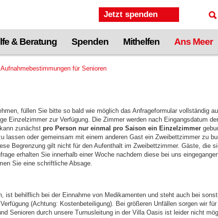
Jetzt spenden
lfe & Beratung
Spenden
Mithelfen
Ans Meer
Aufnahmebestimmungen für Senioren
ehmen, füllen Sie bitte so bald wie möglich das Anfrageformular vollständig a
nige Einzelzimmer zur Verfügung. Die Zimmer werden nach Eingangsdatum der
, kann zunächst
pro Person nur einmal pro Saison ein Einzelzimmer
gebuc
n zu lassen oder gemeinsam mit einem anderen Gast ein Zweibettzimmer zu bu
ese Begrenzung gilt nicht für den Aufenthalt im Zweibettzimmer. Gäste, die 
frage erhalten Sie innerhalb einer Woche nachdem diese bei uns eingegangen 
mmen Sie eine schriftliche Absage.
an, ist behilflich bei der Einnahme von Medikamenten und steht auch bei sons
 Verfügung (Achtung: Kostenbeteiligung). Bei größeren Unfällen sorgen wir f
nd Senioren durch unsere Turnusleitung in der Villa Oasis ist leider nicht mö