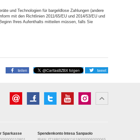
räte und Technologien für bargeldlose Zahlungen (andere
onform mit den Richtlinien 2011/65/EU und 2014/53/EU und
 Beginn Ihres Aufenthalts mitteilen müssen, falls Sie
teilen
tweet
er Sparkasse
Spendenkonto Intesa Sanpaolo
1000000110801
IBAN: IT18B0306911619000006000065