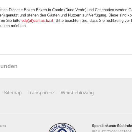
aritas Diözese Bozen Brixen in Caorle (Duna Verde) und Cesenatico werden Ge
nen) genutzt und stehen den Gästen und Nutzern zur Verfügung. Diese sind k
ren Sie bitte
edp(at)caritas.bz.it
. Bitte beachten Sie, dass Sie rechtzeitig vor
nutzen möchten.
reunden
Sitemap
Transparenz
Whistleblowing
ixen
Spendenkonto Südtirol
IBAN: IT17X060451160