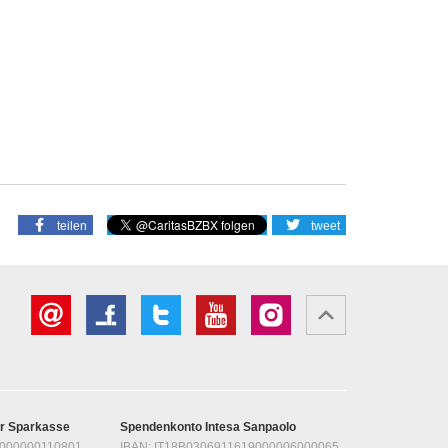
teilen
tweet
er Sparkasse
Spendenkonto Intesa Sanpaolo
1000000110801
IBAN: IT18B0306911619000006000065