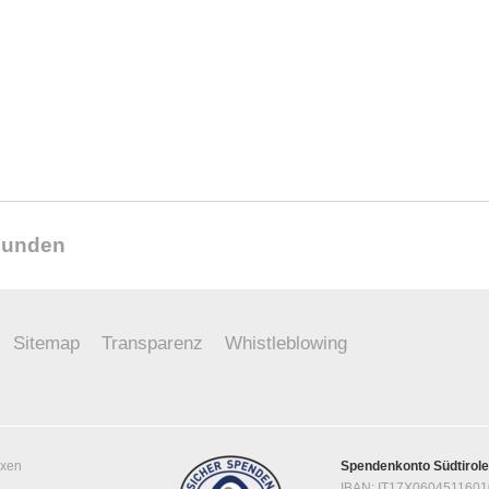
reunden
Sitemap
Transparenz
Whistleblowing
ixen
Spendenkonto Südtirol
IBAN: IT17X060451160