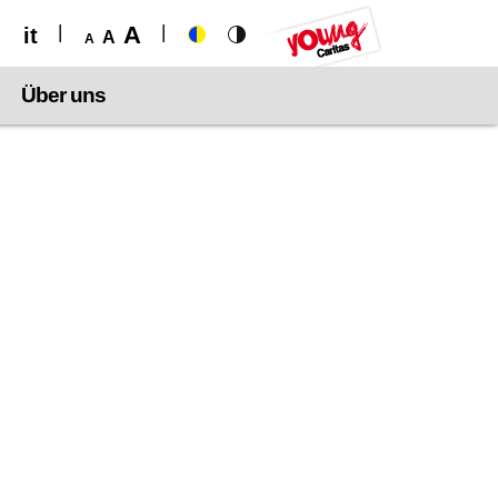
A
it
A
A
Über uns