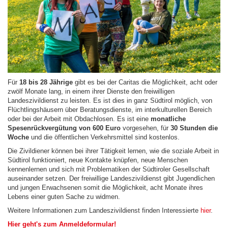
Für
18 bis 28 Jährige
gibt es bei der Caritas die Möglichkeit, acht oder
zwölf Monate lang, in einem ihrer Dienste den freiwilligen
Landeszivildienst zu leisten. Es ist dies in ganz Südtirol möglich, von
Flüchtlingshäusern über Beratungsdienste, im interkulturellen Bereich
oder bei der Arbeit mit Obdachlosen. Es ist eine
monatliche
Spesenrückvergütung von 600 Euro
vorgesehen, für
30 Stunden die
Woche
und die öffentlichen Verkehrsmittel sind kostenlos.
Die Zivildiener können bei ihrer Tätigkeit lernen, wie die soziale Arbeit in
Südtirol funktioniert, neue Kontakte knüpfen, neue Menschen
kennenlernen und sich mit Problematiken der Südtiroler Gesellschaft
auseinander setzen. Der freiwillige Landeszivildienst gibt Jugendlichen
und jungen Erwachsenen somit die Möglichkeit, acht Monate ihres
Lebens einer guten Sache zu widmen.
Weitere Informationen zum Landeszivildienst finden Interessierte
hier
.
Hier geht's zum Anmeldeformular!