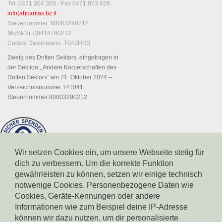
Tel. 0471 304 300 - Fax 0471 973 428
info(at)caritas.bz.it
Steuernummer: 80003290212
MwSt-Nr. 00414790212
Codice Destinatario: T04ZHR3
Zweig des Dritten Sektors, eingetragen in
der Sektion „ Andere Körperschaften des
Dritten Sektors“ am 21. Oktober 2024 –
Verzeichnisnummer 141041,
Steuernummer 80003290212
Wir setzen Cookies ein, um unsere Webseite stetig für
dich zu verbessern. Um die korrekte Funktion
gewährleisten zu können, setzen wir einige technisch
notwenige Cookies. Personenbezogene Daten wie
Cookies, Geräte-Kennungen oder andere
Informationen wie zum Beispiel deine IP-Adresse
können wir dazu nutzen, um dir personalisierte
Spendenkonto Südtiroler Sparkasse