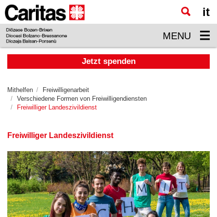
it
Zum
Hauptinhalt
MENU
springen
Jetzt spenden
Mithelfen
Freiwilligenarbeit
Verschiedene Formen von Freiwilligendiensten
Freiwilliger Landeszivildienst
Freiwilliger Landeszivildienst