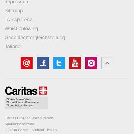
Impressum
Sitemap
Transparenz
Whistleblowing
Geschlechtergleichstellung
italiano
Caritas Diözese Bozen Brixen
Sparkassenstraße 1
I-39100 Bozen - Südtirol - Italien