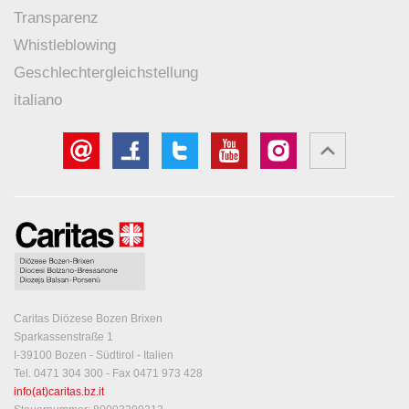
Transparenz
Whistleblowing
Geschlechtergleichstellung
italiano
Caritas Diözese Bozen Brixen
Sparkassenstraße 1
I-39100 Bozen - Südtirol - Italien
Tel. 0471 304 300 - Fax 0471 973 428
info(at)caritas.bz.it