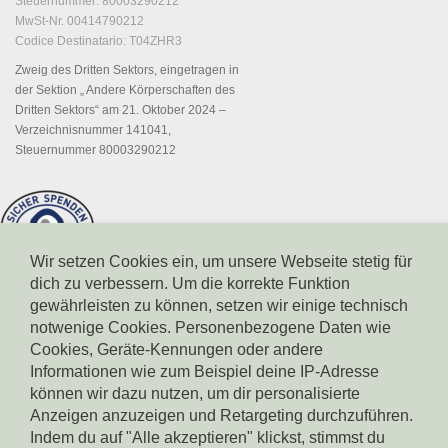
Steuernummer: 80003290212
MwSt-Nr. 00414790212
Codice Destinatario: T04ZHR3
Zweig des Dritten Sektors, eingetragen in
der Sektion „ Andere Körperschaften des
Dritten Sektors“ am 21. Oktober 2024 –
Verzeichnisnummer 141041,
Steuernummer 80003290212
Wir setzen Cookies ein, um unsere Webseite stetig für
dich zu verbessern. Um die korrekte Funktion
gewährleisten zu können, setzen wir einige technisch
notwenige Cookies. Personenbezogene Daten wie
Cookies, Geräte-Kennungen oder andere
Informationen wie zum Beispiel deine IP-Adresse
können wir dazu nutzen, um dir personalisierte
Spendenkonto Südtiroler Sparkasse
IBAN: IT17X0604511601000000110801
Anzeigen anzuzeigen und Retargeting durchzuführen.
BIC: CRBZIT2B001
Indem du auf "Alle akzeptieren" klickst, stimmst du