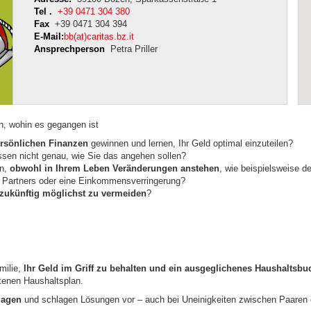
Tel .
+39 0471 304 380
Fax
+39 0471 304 394
E-Mail:
bb(at)caritas.bz.it
Ansprechperson
Petra Priller
n, wohin es gegangen ist
ersönlichen Finanzen
gewinnen und lernen, Ihr Geld optimal einzuteilen?
sen nicht genau, wie Sie das angehen sollen?
en,
obwohl in Ihrem Leben Veränderungen anstehen
, wie beispielsweise 
es Partners oder eine Einkommensverringerung?
h zukünftig möglichst zu vermeiden
?
milie,
Ihr Geld im Griff zu behalten und ein ausgeglichenes Haushaltsbu
ttenen Haushaltsplan.
lagen
und schlagen Lösungen vor – auch bei Uneinigkeiten zwischen Paaren 