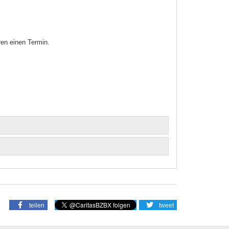
ren einen Termin.
teilen
tweet