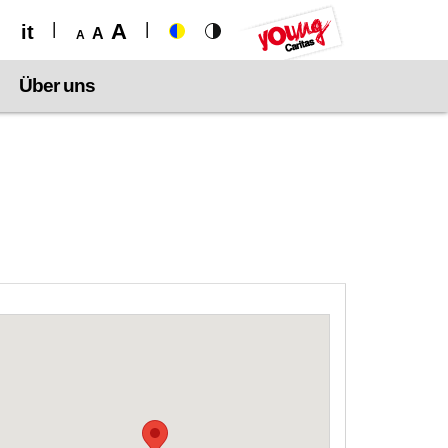
A
it
A
A
Über uns