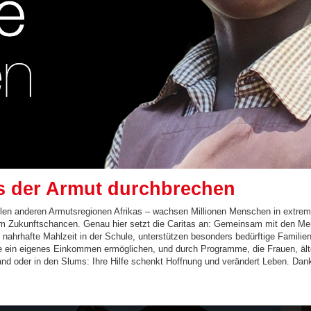
is der Armut durchbrechen
elen anderen Armutsregionen Afrikas – wachsen Millionen Menschen in extreme
um Zukunftschancen. Genau hier setzt die Caritas an: Gemeinsam mit den Men
e nahrhafte Mahlzeit in der Schule, unterstützen besonders bedürftige Famili
die ein eigenes Einkommen ermöglichen, und durch Programme, die Frauen, ä
d oder in den Slums: Ihre Hilfe schenkt Hoffnung und verändert Leben. Dan