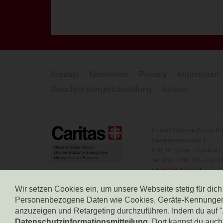
Kontakt
Newsletter
Privacy
Impressum
Geschlechtergleichstellung
italiano
Caritas Diözese Bozen Br
Sparkassenstraße 1
I-39100 Bozen - Südtirol - 
Tel. 0471 304 300 - Fax 
info(at)caritas.bz.it
Steuernummer: 8000329
Wir setzen Cookies ein, um unsere Webseite stetig für dic
MwSt-Nr. 00414790212
Personenbezogene Daten wie Cookies, Geräte-Kennungen od
Codice Destinatario: T0
anzuzeigen und Retargeting durchzuführen. Indem du auf "Al
Zweig des Dritten Sektors,
Datenschutzinformationsmitteilung
. Dort kannst du auc