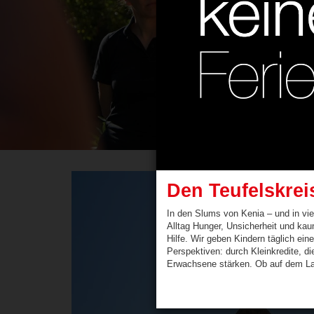
Den Teufelskre
In den Slums von Kenia – und in vi
Alltag Hunger, Unsicherheit und ka
Hilfe. Wir geben Kindern täglich ein
Perspektiven: durch Kleinkredite, 
Erwachsene stärken. Ob auf dem Lan