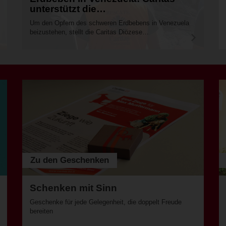
unterstützt die…
Um den Opfern des schweren Erdbebens in Venezuela
beizustehen, stellt die Caritas Diözese…
A
A
r
r
t
t
i
i
k
k
e
e
l
l
l
l
e
e
s
s
e
e
n
n
Zu den Geschenken
Schenken mit Sinn
Geschenke für jede Gelegenheit, die doppelt Freude
bereiten