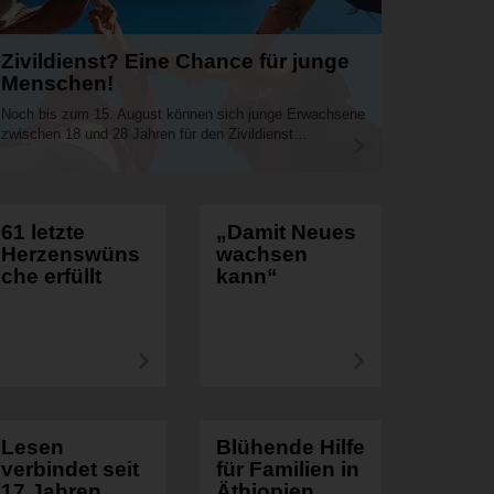
Zivildienst? Eine Chance für junge
Menschen!
Noch bis zum 15. August können sich junge Erwachsene
zwischen 18 und 28 Jahren für den Zivildienst…
A
r
t
i
61 letzte
„Damit Neues
k
Herzenswüns
wachsen
e
che erfüllt
kann“
l
l
e
s
A
A
e
r
r
n
t
t
i
i
Lesen
Blühende Hilfe
k
k
verbindet seit
für Familien in
e
e
17 Jahren
Äthiopien