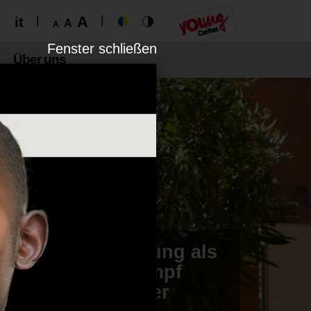
A
it
A
A
Fenster
Fenster schließen
Über uns
schließen
Wasser und Bildung als
Schlüssel im Kampf
gegen den Hunger