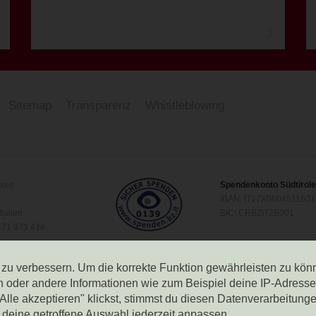
Artikel
Artikel
lesen
lesen
Sitemap
Transparenz
Whistleblowing
ixen
Spendenkonto Südtirol
IBAN: IT17X060451160
Italien
BIC: CRBZIT2B001
0471 973 428
Spendenkonto Raiffeis
0212
IBAN: IT42F034931160
h zu verbessern. Um die korrekte Funktion gewährleisten zu kön
BIC: RZSBIT2B
er andere Informationen wie zum Beispiel deine IP-Adresse k
4ZHR3
le akzeptieren" klickst, stimmst du diesen Datenverarbeitungen 
 eingetragen in
h deine getroffene Auswahl jederzeit anpassen.