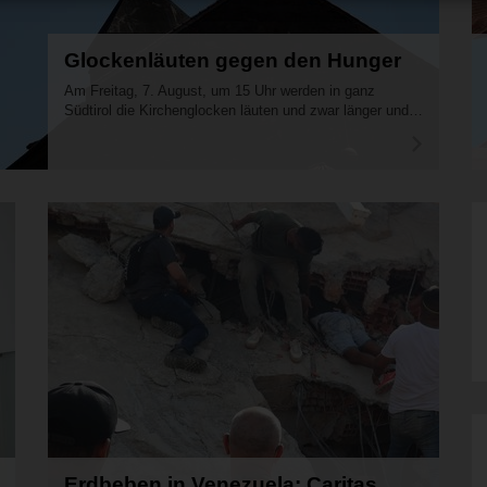
Glockenläuten gegen den Hunger
Am Freitag, 7. August, um 15 Uhr werden in ganz
Südtirol die Kirchenglocken läuten und zwar länger und…
A
r
t
i
k
e
l
l
e
s
e
n
Erdbeben in Venezuela: Caritas