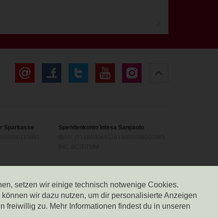
Artikel
lesen
er Sparkasse
Spendenkonto Intesa Sanpaolo
1000000110801
IBAN: IT18B0306911619000006000065
BIC: BCITITMM
en Landesbank
Spendenkonto Südtiroler Volksbank
0000300200018
IBAN: IT12R0585611601050571000032
nen, setzen wir einige technisch notwenige Cookies.
BIC: BPAAIT2B050
önnen wir dazu nutzen, um dir personalisierte Anzeigen
freiwillig zu. Mehr Informationen findest du in unseren