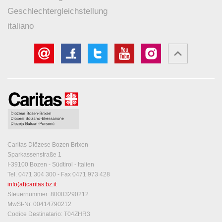
Geschlechtergleichstellung
italiano
Caritas Diözese Bozen Brixen
Sparkassenstraße 1
I-39100 Bozen - Südtirol - Italien
Tel. 0471 304 300 - Fax 0471 973 428
info(at)caritas.bz.it
Steuernummer: 80003290212
MwSt-Nr. 00414790212
Codice Destinatario: T04ZHR3