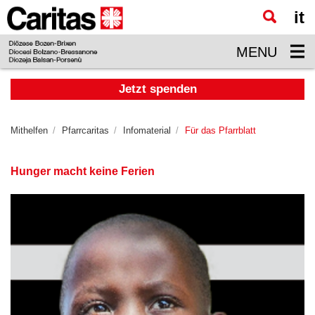
it
Zum
Hauptinhalt
MENU
springen
Jetzt spenden
Mithelfen
Pfarrcaritas
Infomaterial
Für das Pfarrblatt
Hunger macht keine Ferien