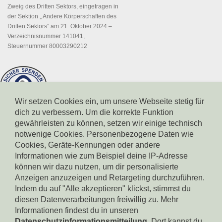
Zweig des Dritten Sektors, eingetragen in
der Sektion „ Andere Körperschaften des
Dritten Sektors“ am 21. Oktober 2024 –
Verzeichnisnummer 141041,
Steuernummer 80003290212
Wir setzen Cookies ein, um unsere Webseite stetig für
dich zu verbessern. Um die korrekte Funktion
gewährleisten zu können, setzen wir einige technisch
notwenige Cookies. Personenbezogene Daten wie
Cookies, Geräte-Kennungen oder andere
Informationen wie zum Beispiel deine IP-Adresse
können wir dazu nutzen, um dir personalisierte
Spendenkonto Südtiroler Sparkasse
Anzeigen anzuzeigen und Retargeting durchzuführen.
IBAN: IT17X0604511601000000110801
BIC: CRBZIT2B001
Indem du auf "Alle akzeptieren" klickst, stimmst du
diesen Datenverarbeitungen freiwillig zu. Mehr
Spendenkonto Intesa Sanpaolo
Informationen findest du in unseren
IBAN: IT18B0306911619000006000065
Datenschutzinformationsmitteilung
. Dort kannst du