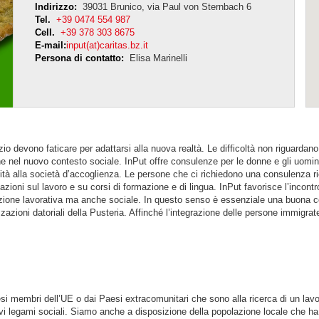
Indirizzo:
39031 Brunico, via Paul von Sternbach 6
Tel.
+39 0474 554 987
Cell.
+39 378 303 8675
E-mail:
input(at)caritas.bz.it
Persona di contatto:
Elisa Marinelli
izio devono faticare per adattarsi alla nuova realtà. Le difficoltà non riguardan
one nel nuovo contesto sociale. InPut offre consulenze per le donne e gli uomin
lità alla società d’accoglienza. Le persone che ci richiedono una consulenza r
mazioni sul lavoro e su corsi di formazione e di lingua. InPut favorisce l’incon
razione lavorativa ma anche sociale. In questo senso è essenziale una buona col
zazioni datoriali della Pusteria. Affinché l’integrazione delle persone immigra
i membri dell’UE o dai Paesi extracomunitari che sono alla ricerca di un lav
 legami sociali. Siamo anche a disposizione della popolazione locale che ha b