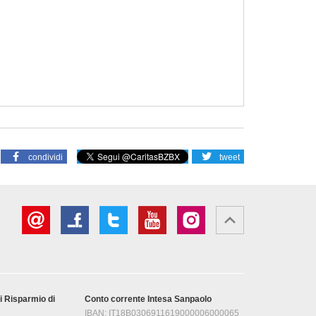
condividi
tweet
i Risparmio di
Conto corrente Intesa Sanpaolo
IBAN: IT18B0306911619000006000065