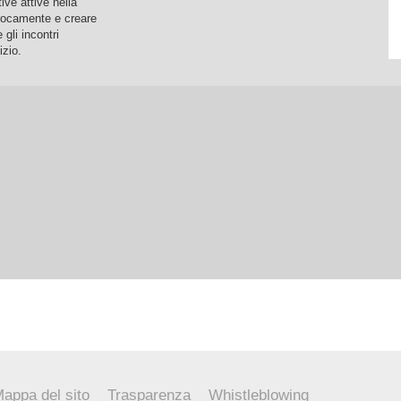
tive attive nella
iprocamente e creare
 gli incontri
izio.
appa del sito
Trasparenza
Whistleblowing