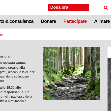
Dona ora
to & consulenza
Donare
Partecipare
Al mare
one
astorali
di incontri online
ampio
spazio alla
preti, diaconi e laici, che
 intendono sviluppare
utto.
lle 19.30 alle
odo responsabile.
Un
ere nella pastorale della
Ufficio Matrimonio e