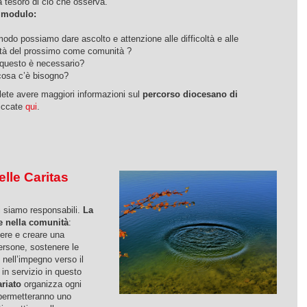
a tesoro di ciò che osserva.
l modulo:
odo possiamo dare ascolto e attenzione alle difficoltà e alle
tà del prossimo come comunità ?
questo è necessario?
cosa c’è bisogno?
lete avere maggiori informazioni sul
percorso diocesano di
iccate
qui
.
elle Caritas
i siamo responsabili.
La
e nella comunità
:
nere e creare una
ersone, sostenere le
 nell’impegno verso il
in servizio in questo
ariato
organizza ogni
i permetteranno uno