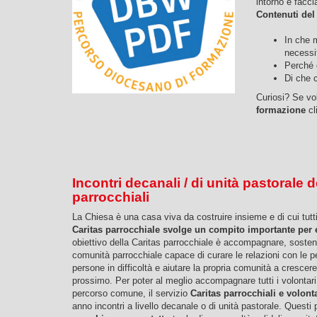
intorno e facci
Contenuti de
In che m
necessi
Perché 
Di che 
Curiosi? Se vo
formazione
cl
Incontri decanali / di unità pastorale d
parrocchiali
La Chiesa è una casa viva da costruire insieme e di cui tutt
Caritas parrocchiale svolge un compito importante per 
obiettivo della Caritas parrocchiale è accompagnare, soste
comunità parrocchiale capace di curare le relazioni con le p
persone in difficoltà e aiutare la propria comunità a crescere
prossimo. Per poter al meglio accompagnare tutti i volontari 
percorso comune, il servizio
Caritas parrocchiali e volont
anno incontri a livello decanale o di unità pastorale. Quest