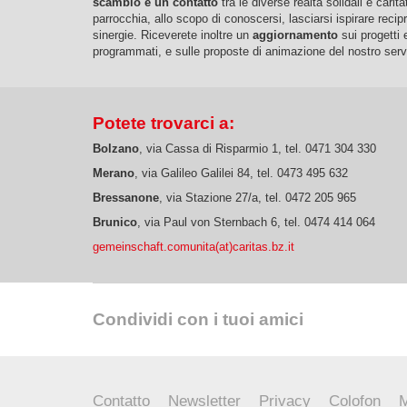
scambio e un contatto
tra le diverse realtà solidali e carita
parrocchia, allo scopo di conoscersi, lasciarsi ispirare rec
sinergie. Riceverete inoltre un
aggiornamento
sui progetti e
programmati, e sulle proposte di animazione del nostro serv
Potete trovarci a:
Bolzano
, via Cassa di Risparmio 1, tel. 0471 304 330
Merano
, via Galileo Galilei 84, tel. 0473 495 632
Bressanone
, via Stazione 27/a, tel. 0472 205 965
Brunico
, via Paul von Sternbach 6, tel. 0474 414 064
gemeinschaft.comunita(at)caritas.bz.it
Condividi con i tuoi amici
Contatto
Newsletter
Privacy
Colofon
M