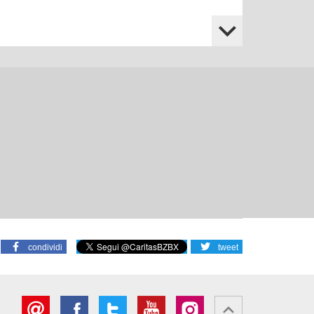
25.10.2026
Elezioni dei consigli
pastorali parrocchiali
2026
13.11.2026
Fiera del volontariato dal
13 al 15 novembre 2026
24.11.2026
Esserci nella malattia e
nel lutto online:
guarigioni nel Nuovo
Testamento
condividi
tweet