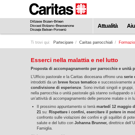
visualizzare
il
contenuto
Attualità
Aiu
principale
Ti trovi qui:
Partecipare
Caritas parrocchiali
Formazi
Esserci nella malattia e nel lutto
Proposta di accompagnamento per parrocchie e unità p
L’Ufficio pastorale e la Caritas diocesana offrono una
serie 
introdotti da un
breve focus tematico
e successivamente 
condivisione di esperienze
. Sono invitati singoli e gruppi, 
nella parrocchia o unità pastorale già stanno sviluppando o
un’attività di accompagnamento delle persone malate o in l
Il prossimo appuntamento si terrà
martedí 12 maggio da
21
su:
Rispettare i confini, esercitare il potere in m
confronto sulle violazioni dei confini e gli squilibri di pot
salute e del lutto con
Johanna Brunner,
direttrice dell´
Famiglia.