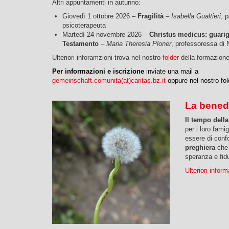
Altri appuntamenti in autunno:
Giovedì 1 ottobre 2026 –
Fragilità
–
Isabella Gualtieri
, 
psicoterapeuta
Martedì 24 novembre 2026 –
Christus medicus: guarig
Testamento
–
Maria Theresia Ploner
, professoressa di
Ulteriori inforamzioni trova nel nostro
folder
della formazione
Per informazioni e iscrizione
inviate una mail a
gemeinschaft.comunita(at)caritas.bz.it
oppure nel nostro fol
La bened
Il tempo del
per i loro fami
essere di confo
preghiera
che
speranza e fidu
Ulteriori infor