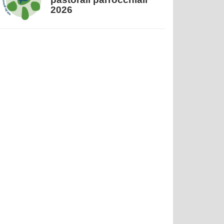
2026
13.11.2026
Fiera del volontariato dal
13 al 15 novembre 2026
24.11.2026
Esserci nella malattia e
nel lutto online:
guarigioni nel Nuovo
Testamento