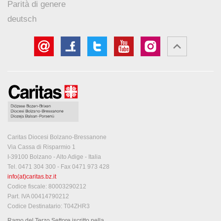
Parità di genere
deutsch
Caritas Diocesi Bolzano-Bressanone
Via Cassa di Risparmio 1
I-39100 Bolzano - Alto Adige - Italia
Tel. 0471 304 300 - Fax 0471 973 428
info(at)caritas.bz.it
Codice fiscale: 80003290212
Part. IVA 00414790212
Codice Destinatario: T04ZHR3
Ramo del Terzo Settore iscritto nella