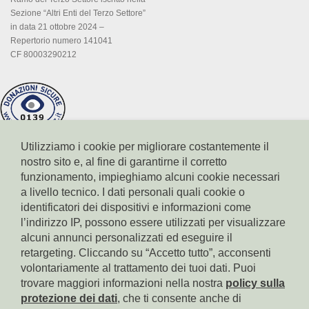
Sezione “Altri Enti del Terzo Settore”
in data 21 ottobre 2024 –
Repertorio numero 141041
CF 80003290212
Utilizziamo i cookie per migliorare costantemente il
nostro sito e, al fine di garantirne il corretto
funzionamento, impieghiamo alcuni cookie necessari
a livello tecnico. I dati personali quali cookie o
identificatori dei dispositivi e informazioni come
l’indirizzo IP, possono essere utilizzati per visualizzare
Conto corrente Cassa di Risparmio di Bolzano
alcuni annunci personalizzati ed eseguire il
IBAN: IT17X0604511601000000110801
BIC: CRBZIT2B001
retargeting. Cliccando su “Accetto tutto”, acconsenti
volontariamente al trattamento dei tuoi dati. Puoi
Conto corrente Intesa Sanpaolo
trovare maggiori informazioni nella nostra
policy sulla
IBAN: IT18B0306911619000006000065
protezione dei dati
, che ti consente anche di
BIC: BCITITMM