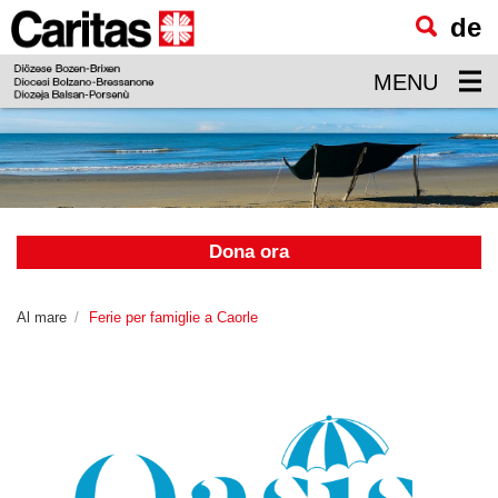
de
visualizzare
il
MENU
contenuto
principale
Dona ora
Al mare
Ferie per famiglie a Caorle