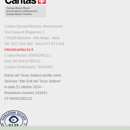
Caritas Diocesi Bolzano-Bressanone
Via Cassa di Risparmio 1
I-39100 Bolzano - Alto Adige - Italia
Tel. 0471 304 300 - Fax 0471 973 428
info(at)caritas.bz.it
Codice fiscale: 80003290212
Part. IVA 00414790212
Codice Destinatario: T04ZHR3
Ramo del Terzo Settore iscritto nella
Sezione “Altri Enti del Terzo Settore”
in data 21 ottobre 2024 –
Repertorio numero 141041
CF 80003290212