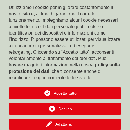
Utilizziamo i cookie per migliorare costantemente il
nostro sito e, al fine di garantirne il corretto
funzionamento, impieghiamo alcuni cookie necessari
a livello tecnico. I dati personali quali cookie o
identificatori dei dispositivi e informazioni come
l’indirizzo IP, possono essere utilizzati per visualizzare
Conto corrente Cassa di Risparmio di Bolzano
IBAN: IT17X0604511601000000110801
alcuni annunci personalizzati ed eseguire il
BIC: CRBZIT2B001
retargeting. Cliccando su “Accetto tutto”, acconsenti
volontariamente al trattamento dei tuoi dati. Puoi
Conto corrente Intesa Sanpaolo
trovare maggiori informazioni nella nostra
policy sulla
IBAN: IT18B0306911619000006000065
protezione dei dati
, che ti consente anche di
BIC: BCITITMM
modificare in ogni momento le tue scelte.
Conto corrente Cassa Centrale Raiffeisen
IBAN: IT42F0349311600000300200018
Accetta tutto
BIC: RZSBIT2B
Declino
Conto corrente Banca Popolare dell'Alto Adige
IBAN: IT12R0585611601050571000032
BIC: BPAAIT2B050
Adattare
...