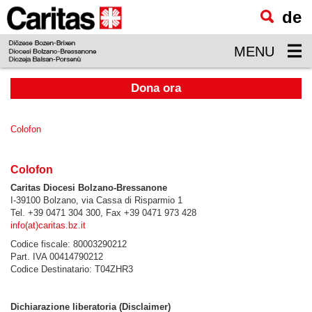
de
visualizzare
il
MENU
contenuto
principale
Dona ora
Colofon
Colofon
Caritas Diocesi Bolzano-Bressanone
I-39100 Bolzano, via Cassa di Risparmio 1
Tel. +39 0471 304 300, Fax +39 0471 973 428
info(at)caritas.bz.it
Codice fiscale: 80003290212
Part. IVA 00414790212
Codice Destinatario: T04ZHR3
Dichiarazione liberatoria (Disclaimer)