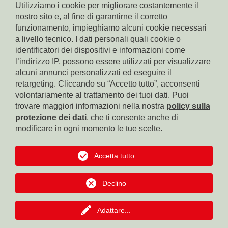
Utilizziamo i cookie per migliorare costantemente il
nostro sito e, al fine di garantirne il corretto
funzionamento, impieghiamo alcuni cookie necessari
a livello tecnico. I dati personali quali cookie o
identificatori dei dispositivi e informazioni come
l’indirizzo IP, possono essere utilizzati per visualizzare
Conto corrente Cassa di Risparmio di Bolzano
IBAN: IT17X0604511601000000110801
alcuni annunci personalizzati ed eseguire il
BIC: CRBZIT2B001
retargeting. Cliccando su “Accetto tutto”, acconsenti
volontariamente al trattamento dei tuoi dati. Puoi
Conto corrente Intesa Sanpaolo
trovare maggiori informazioni nella nostra
policy sulla
IBAN: IT18B0306911619000006000065
protezione dei dati
, che ti consente anche di
BIC: BCITITMM
modificare in ogni momento le tue scelte.
Conto corrente Cassa Centrale Raiffeisen
IBAN: IT42F0349311600000300200018
Accetta tutto
BIC: RZSBIT2B
Declino
Conto corrente Banca Popolare dell'Alto Adige
IBAN: IT12R0585611601050571000032
BIC: BPAAIT2B050
Adattare
...