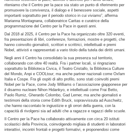
riteniamo che il Centro per la pace sia stato un punto di riferimento per
promuovere la convivenza, il dialogo e il benessere sociale, aspetti
importanti soprattutto per il periodo storico in cui viviamo”, afferma
Marianna Montagnana, collaboratrice Caritas e curatrice della
programmazione del Centro per la Pace in questi anni.
Dal 2018 al 2025, il Centro per la Pace ha organizzato oltre 320 eventi,
fra presentazioni di libri, conferenze, formazioni, mostre e progetti, che
hanno coinvolto giornalisti, scrittori e scrittrici, intellettuali e premi
Nobel, attivisti e rappresentati a vario titolo della tutela dei diritti umani.
Negli anni il Centro ha consolidato la sua presenza sul territorio,
collaborando con oltre 40 realtà. Fra i partner locali, si ringraziano
soprattutto la Biblioteca Civica, il Teatro Cristallo, la Biblioteca Culture
del Mondo, Anpi e COOLtour; ma anche partner nazionali come Oxfam
Italia e Cospe. Fra gli ospiti di alto profilo, sono stati coinvolti premi
Nobel per la Pace, come Jody Williams o l’associazione giapponese per
il disarmo nucleare Nihon Hidankyo, e intellettuali come Frai Betto,
Paolo Rumiz, Gherardo Colombo, Gad Lerner, ma anche giornalisti e
testimoni della storia come Edith Bruck, sopravvissuta ad Auschwitz,
che hanno raccontato le ingiustizie e gli orrori della guerra, con la
capacità di rivolgersi sia ad adulti che a ragazze e ragazzi delle scuole.
Il Centro per la Pace ha collaborato attivamente con circa 20 istituti
scolastici della Provincia, coinvolgendo migliaia di studenti in laboratori
interattivi, incontri frontali e progetti formativi, e proponendosi come