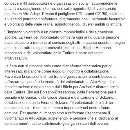
conoscere 43 associazioni e organizzazioni sociali, scoprendone le
attività e raccogliendo informazioni sulle opportunità di volontariato
presenti in Alto Adige. Presso il padiglione C/D, stand C21/50, visitatrici
e visitatori potranno confrontarsi direttamente con il personale lavorativo
e volontario delle varie realtà, approfondendo i diversi ambiti di attività.
“L’impegno volontario è un pilastro imprescindibile della coesione
sociale. La Fiera del Volontariato dimostra ogni anno quante persone
siano disposte a mettersi al servizio degli altri e quanto questo impegno
arricchisca tutti i soggetti coinvolti”, sottolinea Brigitte Hofmann,
responsabile del volontariato della Caritas e parte del team
organizzativo.
La fiera non si propone solo come piattaforma informativa per gli
interessati, ma anche come luogo di incontro e collaborazione.
Favorisce la creazione di reti tra le organizzazioni e contribuisce a
rafforzare la qualità e la visibilità del volontariato in Alto Adige. La
manifestazione è organizzata dall'Ufficio per Anziani e distretti sociali,
dalla Caritas Diocesi Bolzano-Bressanone, dalla Federazione per il
Sociale e la Sanità, dalla Croce Bianca e dal Comune di Bolzano, in
collaborazione con la Fiera di Bolzano. “Il volontariato è più di un
semplice aiuto – è un investimento importante nel nostro futuro
comune. Per questo ci impegniamo a rafforzare ulteriormente il
volontariato in Alto Adige, sostenendo le persone che si dedicano al
bene comune”, hanno sottolineato gli organizzatori dell’evento.