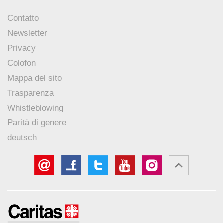
Contatto
Newsletter
Privacy
Colofon
Mappa del sito
Trasparenza
Whistleblowing
Parità di genere
deutsch