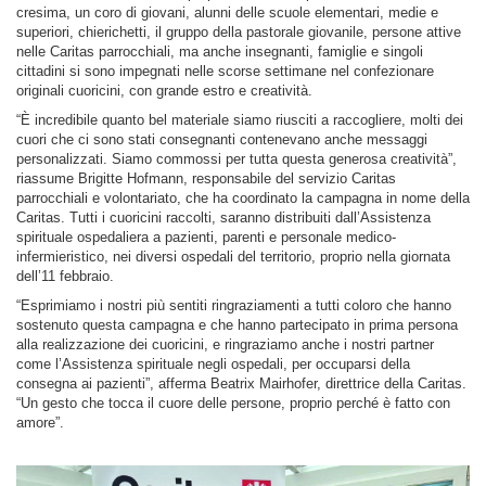
cresima, un coro di giovani, alunni delle scuole elementari, medie e
superiori, chierichetti, il gruppo della pastorale giovanile, persone attive
nelle Caritas parrocchiali, ma anche insegnanti, famiglie e singoli
cittadini si sono impegnati nelle scorse settimane nel confezionare
originali cuoricini, con grande estro e creatività.
“È incredibile quanto bel materiale siamo riusciti a raccogliere, molti dei
cuori che ci sono stati consegnanti contenevano anche messaggi
personalizzati. Siamo commossi per tutta questa generosa creatività”,
riassume Brigitte Hofmann, responsabile del servizio Caritas
parrocchiali e volontariato, che ha coordinato la campagna in nome della
Caritas. Tutti i cuoricini raccolti, saranno distribuiti dall’Assistenza
spirituale ospedaliera a pazienti, parenti e personale medico-
infermieristico, nei diversi ospedali del territorio, proprio nella giornata
dell’11 febbraio.
“Esprimiamo i nostri più sentiti ringraziamenti a tutti coloro che hanno
sostenuto questa campagna e che hanno partecipato in prima persona
alla realizzazione dei cuoricini, e ringraziamo anche i nostri partner
come l’Assistenza spirituale negli ospedali, per occuparsi della
consegna ai pazienti”, afferma Beatrix Mairhofer, direttrice della Caritas.
“Un gesto che tocca il cuore delle persone, proprio perché è fatto con
amore”.