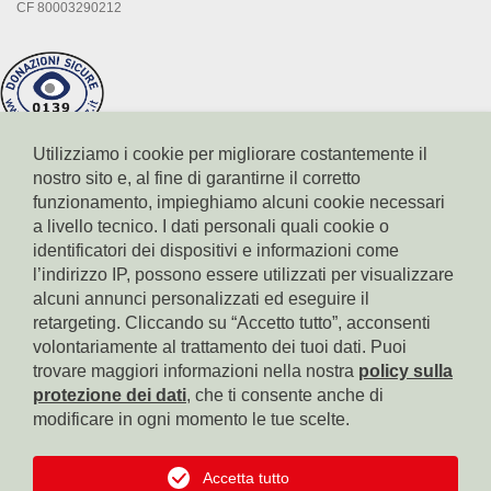
CF 80003290212
Utilizziamo i cookie per migliorare costantemente il
nostro sito e, al fine di garantirne il corretto
funzionamento, impieghiamo alcuni cookie necessari
a livello tecnico. I dati personali quali cookie o
identificatori dei dispositivi e informazioni come
l’indirizzo IP, possono essere utilizzati per visualizzare
Conto corrente Cassa di Risparmio di Bolzano
alcuni annunci personalizzati ed eseguire il
IBAN: IT17X0604511601000000110801
BIC: CRBZIT2B001
retargeting. Cliccando su “Accetto tutto”, acconsenti
volontariamente al trattamento dei tuoi dati. Puoi
Conto corrente Intesa Sanpaolo
trovare maggiori informazioni nella nostra
policy sulla
IBAN: IT18B0306911619000006000065
protezione dei dati
, che ti consente anche di
BIC: BCITITMM
modificare in ogni momento le tue scelte.
Conto corrente Cassa Centrale Raiffeisen
IBAN: IT42F0349311600000300200018
Accetta tutto