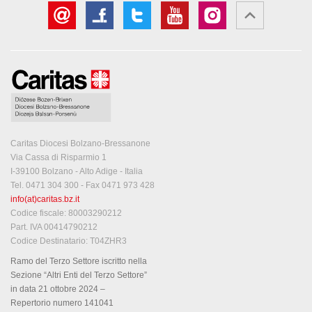
Caritas Diocesi Bolzano-Bressanone
Via Cassa di Risparmio 1
I-39100 Bolzano - Alto Adige - Italia
Tel. 0471 304 300 - Fax 0471 973 428
info(at)caritas.bz.it
Codice fiscale: 80003290212
Part. IVA 00414790212
Codice Destinatario: T04ZHR3
Ramo del Terzo Settore iscritto nella
Sezione “Altri Enti del Terzo Settore”
in data 21 ottobre 2024 –
Repertorio numero 141041