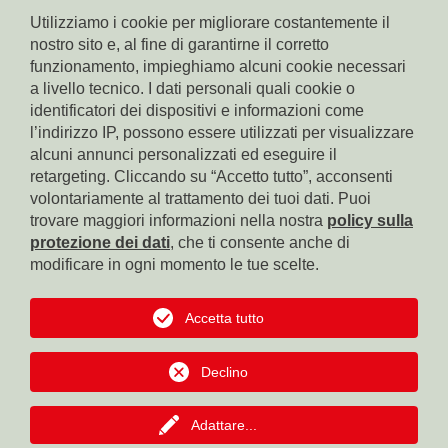
Utilizziamo i cookie per migliorare costantemente il
nostro sito e, al fine di garantirne il corretto
funzionamento, impieghiamo alcuni cookie necessari
a livello tecnico. I dati personali quali cookie o
identificatori dei dispositivi e informazioni come
l’indirizzo IP, possono essere utilizzati per visualizzare
Conto corrente Cassa di Risparmio di Bolzano
IBAN: IT17X0604511601000000110801
alcuni annunci personalizzati ed eseguire il
BIC: CRBZIT2B001
retargeting. Cliccando su “Accetto tutto”, acconsenti
volontariamente al trattamento dei tuoi dati. Puoi
Conto corrente Intesa Sanpaolo
trovare maggiori informazioni nella nostra
policy sulla
IBAN: IT18B0306911619000006000065
protezione dei dati
, che ti consente anche di
BIC: BCITITMM
modificare in ogni momento le tue scelte.
Conto corrente Cassa Centrale Raiffeisen
IBAN: IT42F0349311600000300200018
Accetta tutto
BIC: RZSBIT2B
Declino
Conto corrente Banca Popolare dell'Alto Adige
IBAN: IT12R0585611601050571000032
BIC: BPAAIT2B050
Adattare
...