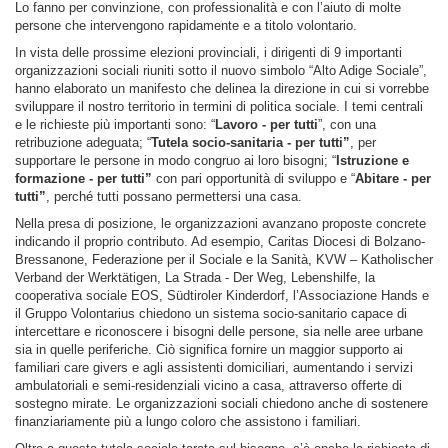
Lo fanno per convinzione, con professionalità e con l’aiuto di molte
persone che intervengono rapidamente e a titolo volontario.
In vista delle prossime elezioni provinciali, i dirigenti di 9 importanti
organizzazioni sociali riuniti sotto il nuovo simbolo “Alto Adige Sociale”,
hanno elaborato un manifesto che delinea la direzione in cui si vorrebbe
sviluppare il nostro territorio in termini di politica sociale. I temi centrali
e le richieste più importanti sono: “
Lavoro - per tutti
”, con una
retribuzione adeguata; “
Tutela socio-sanitaria - per tutti”
, per
supportare le persone in modo congruo ai loro bisogni; “
Istruzione e
formazione - per tutti”
con pari opportunità di sviluppo e “
Abitare - per
tutti”
, perché tutti possano permettersi una casa.
Nella presa di posizione, le organizzazioni avanzano proposte concrete
indicando il proprio contributo. Ad esempio, Caritas Diocesi di Bolzano-
Bressanone, Federazione per il Sociale e la Sanità, KVW – Katholischer
Verband der Werktätigen, La Strada - Der Weg, Lebenshilfe, la
cooperativa sociale EOS, Südtiroler Kinderdorf, l’Associazione Hands e
il Gruppo Volontarius chiedono un sistema socio-sanitario capace di
intercettare e riconoscere i bisogni delle persone, sia nelle aree urbane
sia in quelle periferiche. Ciò significa fornire un maggior supporto ai
familiari care givers e agli assistenti domiciliari, aumentando i servizi
ambulatoriali e semi-residenziali vicino a casa, attraverso offerte di
sostegno mirate. Le organizzazioni sociali chiedono anche di sostenere
finanziariamente più a lungo coloro che assistono i familiari.