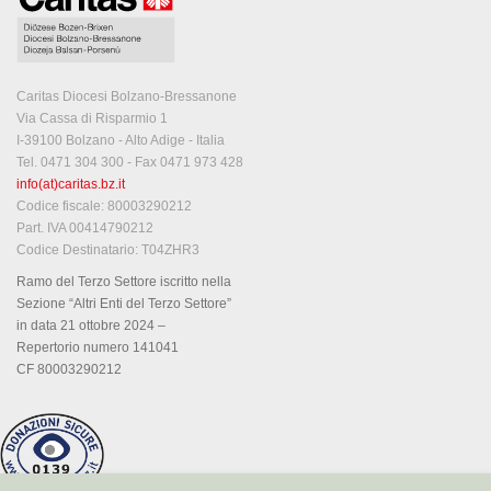
Caritas Diocesi Bolzano-Bressanone
Via Cassa di Risparmio 1
I-39100 Bolzano - Alto Adige - Italia
Tel. 0471 304 300 - Fax 0471 973 428
info(at)caritas.bz.it
Codice fiscale: 80003290212
Part. IVA 00414790212
Codice Destinatario: T04ZHR3
Ramo del Terzo Settore iscritto nella
Sezione “Altri Enti del Terzo Settore”
in data 21 ottobre 2024 –
Repertorio numero 141041
CF 80003290212