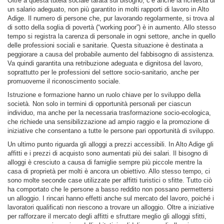
Oltre a questa tutela sociale tarata sul bisogno, c’è anche la richiesta di
un salario adeguato, non più garantito in molti rapporti di lavoro in Alto
Adige. Il numero di persone che, pur lavorando regolarmente, si trova al
di sotto della soglia di povertà (“working poor”) è in aumento. Allo stesso
tempo si registra la carenza di personale in ogni settore, anche in quello
delle professioni sociali e sanitarie. Questa situazione è destinata a
peggiorare a causa del probabile aumento del fabbisogno di assistenza.
Va quindi garantita una retribuzione adeguata e dignitosa del lavoro,
soprattutto per le professioni del settore socio-sanitario, anche per
promuoverne il riconoscimento sociale.
Istruzione e formazione hanno un ruolo chiave per lo sviluppo della
società. Non solo in termini di opportunità personali per ciascun
individuo, ma anche per la necessaria trasformazione socio-ecologica,
che richiede una sensibilizzazione ad ampio raggio e la promozione di
iniziative che consentano a tutte le persone pari opportunità di sviluppo.
Un ultimo punto riguarda gli alloggi a prezzi accessibili. In Alto Adige gli
affitti e i prezzi di acquisto sono aumentati più dei salari. Il bisogno di
alloggi è cresciuto a causa di famiglie sempre più piccole mentre la
casa di proprietà per molti è ancora un obiettivo. Allo stesso tempo, ci
sono molte seconde case utilizzate per affitti turistici o sfitte. Tutto ciò
ha comportato che le persone a basso reddito non possano permettersi
un alloggio. I rincari hanno effetti anche sul mercato del lavoro, poiché i
lavoratori qualificati non riescono a trovare un alloggio. Oltre a iniziative
per rafforzare il mercato degli affitti e sfruttare meglio gli alloggi sfitti,