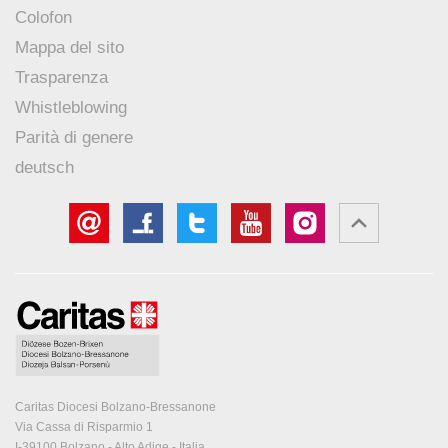
Colofon
Mappa del sito
Trasparenza
Whistleblowing
Parità di genere
deutsch
Caritas Diocesi Bolzano-Bressanone
Via Cassa di Risparmio 1
I-39100 Bolzano - Alto Adige - Italia